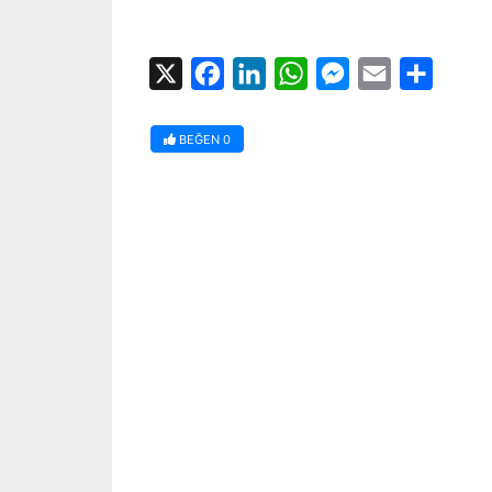
X
Facebook
LinkedIn
WhatsApp
Messenger
Email
Share
BEĞEN
0