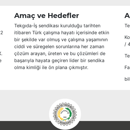
Amaç ve Hedefler
A
Tekgıda-İş sendikası kurulduğu tarihten
Te
52
itibaren Türk çalışma hayatı içerisinde etkin
Ko
bir şekilde var olmuş ve çalışma yaşamının
/ 
ciddi ve süregelen sorunlarına her zaman
X.
çözüm arayan, üreten ve bu çözümleri de
Te
e
başarıyla hayata geçiren lider bir sendika
olma kimliği ile ön plana çıkmıştır.
Fa
bi