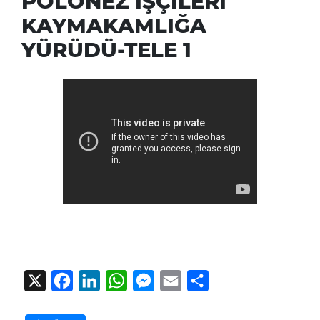
POLONEZ İŞÇİLERİ
KAYMAKAMLIĞA
YÜRÜDÜ-TELE 1
X
Facebook
LinkedIn
WhatsApp
Messenger
Email
Share