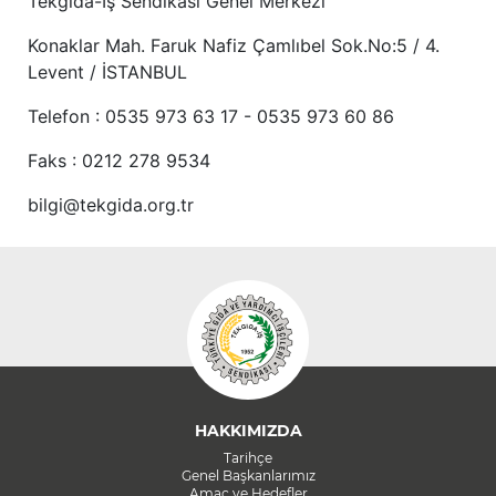
Tekgıda-İş Sendikası Genel Merkezi
Konaklar Mah. Faruk Nafiz Çamlıbel Sok.No:5 / 4.
Levent / İSTANBUL
Telefon : 0535 973 63 17 - 0535 973 60 86
Faks : 0212 278 9534
bilgi@tekgida.org.tr
HAKKIMIZDA
Tarihçe
Genel Başkanlarımız
Amaç ve Hedefler