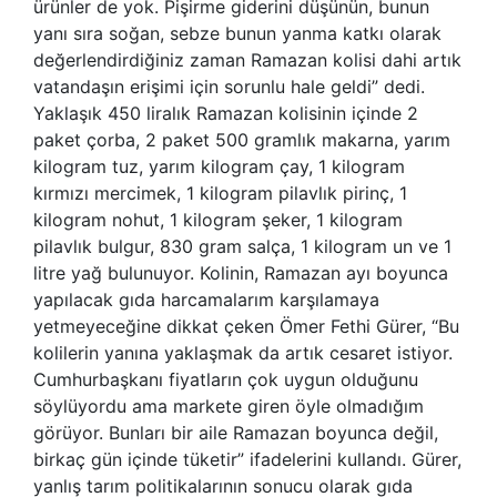
ürünler de yok. Pişirme giderini düşünün, bunun
yanı sıra soğan, sebze bunun yanma katkı olarak
değerlendirdiğiniz zaman Ramazan kolisi dahi artık
vatandaşın erişimi için sorunlu hale geldi” dedi.
Yaklaşık 450 liralık Ramazan kolisinin içinde 2
paket çorba, 2 paket 500 gramlık makarna, yarım
kilogram tuz, yarım kilogram çay, 1 kilogram
kırmızı mercimek, 1 kilogram pilavlık pirinç, 1
kilogram nohut, 1 kilogram şeker, 1 kilogram
pilavlık bulgur, 830 gram salça, 1 kilogram un ve 1
litre yağ bulunuyor. Kolinin, Ramazan ayı boyunca
yapılacak gıda harcamalarım karşılamaya
yetmeyeceğine dikkat çeken Ömer Fethi Gürer, “Bu
kolilerin yanına yaklaşmak da artık cesaret istiyor.
Cumhurbaşkanı fiyatların çok uygun olduğunu
söylüyordu ama markete giren öyle olmadığım
görüyor. Bunları bir aile Ramazan boyunca değil,
birkaç gün içinde tüketir” ifadelerini kullandı. Gürer,
yanlış tarım politikalarının sonucu olarak gıda