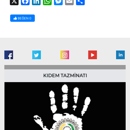
X
Facebook
LinkedIn
WhatsApp
Messenger
Email
Share
BEĞEN
0
KIDEM TAZMİNATI