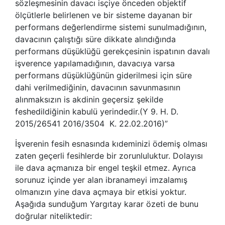
sözleşmesinin davacı isçiye önceden objektif
ölçütlerle belirlenen ve bir sisteme dayanan bir
performans değerlendirme sistemi sunulmadığının,
davacının çalıştığı süre dikkate alındığında
performans düşüklüğü gerekçesinin ispatının davalı
işverence yapılamadığının, davacıya varsa
performans düşüklüğünün giderilmesi için süre
dahi verilmediğinin, davacının savunmasının
alınmaksızın is akdinin geçersiz şekilde
feshedildiğinin kabulü yerindedir.(Y 9. H. D.
2015/26541 2016/3504 K. 22.02.2016)”
İşverenin fesih esnasında kıdeminizi ödemiş olması
zaten geçerli fesihlerde bir zorunluluktur. Dolayısı
ile dava açmanıza bir engel teşkil etmez. Ayrıca
sorunuz içinde yer alan ibranameyi imzalamış
olmanızın yine dava açmaya bir etkisi yoktur.
Aşağıda sunduğum Yargıtay karar özeti de bunu
doğrular niteliktedir: