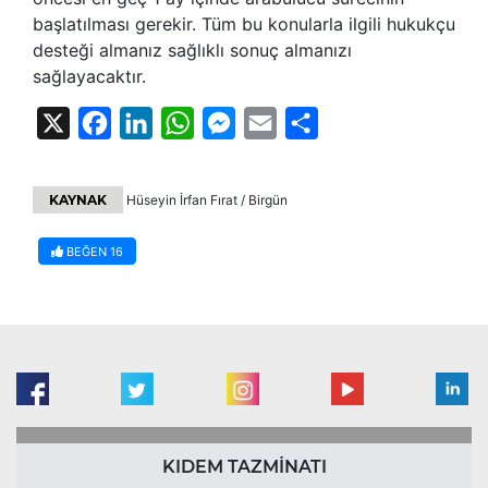
başlatılması gerekir. Tüm bu konularla ilgili hukukçu
desteği almanız sağlıklı sonuç almanızı
sağlayacaktır.
X
Facebook
LinkedIn
WhatsApp
Messenger
Email
Share
KAYNAK
Hüseyin İrfan Fırat / Birgün
BEĞEN
16
KIDEM TAZMİNATI