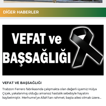
DİĞER HABERLER
VEFAT VE BAŞSAĞLIĞI
Trabzon Ferrero fabrikasında çalışmakta olan değerli üyemiz Hülya
Çiçek, yakalanmış olduğu amansız hastalık sebebiyle hayatını
kaybetmiştir. Merhume’ye Allah’tan rahmet; başta ailesi olmak üzere
yakınlarına, sevenlerine ve çalışma arkadaşlarına başsağlığı ve sabır