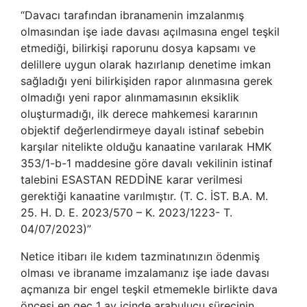
“Davacı tarafından ibranamenin imzalanmış
olmasından işe iade davası açılmasına engel teşkil
etmediği, bilirkişi raporunu dosya kapsamı ve
delillere uygun olarak hazırlanıp denetime imkan
sağladığı yeni bilirkişiden rapor alınmasına gerek
olmadığı yeni rapor alınmamasının eksiklik
oluşturmadığı, ilk derece mahkemesi kararının
objektif değerlendirmeye dayalı istinaf sebebin
karşılar nitelikte olduğu kanaatine varılarak HMK
353/1-b-1 maddesine göre davalı vekilinin istinaf
talebini ESASTAN REDDİNE karar verilmesi
gerektiği kanaatine varılmıştır. (T. C. İST. B.A. M.
25. H. D. E. 2023/570 – K. 2023/1223- T.
04/07/2023)”
Netice itibarı ile kıdem tazminatınızın ödenmiş
olması ve ibraname imzalamanız işe iade davası
açmanıza bir engel teşkil etmemekle birlikte dava
öncesi en geç 1 ay içinde arabulucu sürecinin