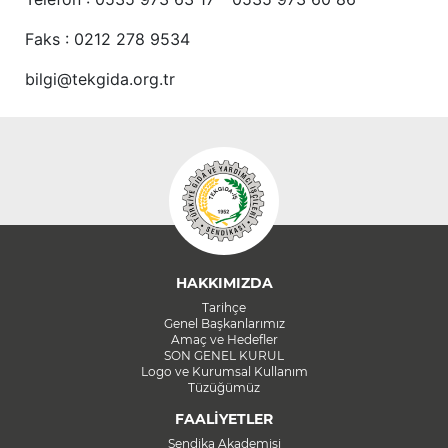
Faks : 0212 278 9534
bilgi@tekgida.org.tr
HAKKIMIZDA
Tarihçe
Genel Başkanlarımız
Amaç ve Hedefler
SON GENEL KURUL
Logo ve Kurumsal Kullanım
Tüzüğümüz
FAALİYETLER
Sendika Akademisi