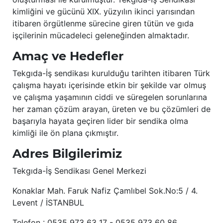
kimliğini ve gücünü XIX. yüzyılın ikinci yarısından
itibaren örgütlenme sürecine giren tütün ve gıda
işçilerinin mücadeleci geleneğinden almaktadır.
Amaç ve Hedefler
Tekgıda-İş sendikası kurulduğu tarihten itibaren Türk
çalışma hayatı içerisinde etkin bir şekilde var olmuş
ve çalışma yaşamının ciddi ve süregelen sorunlarına
her zaman çözüm arayan, üreten ve bu çözümleri de
başarıyla hayata geçiren lider bir sendika olma
kimliği ile ön plana çıkmıştır.
Adres Bilgilerimiz
Tekgıda-İş Sendikası Genel Merkezi
Konaklar Mah. Faruk Nafiz Çamlıbel Sok.No:5 / 4.
Levent / İSTANBUL
Telefon : 0535 973 63 17 - 0535 973 60 86