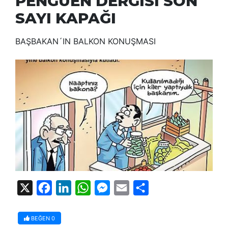
PENGUEN DERGİSİ SON
SAYI KAPAĞI
BAŞBAKAN´IN BALKON KONUŞMASI
X
Facebook
LinkedIn
WhatsApp
Messenger
Email
Share
BEĞEN
0