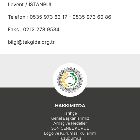
Levent / İSTANBUL
Telefon : 0535 973 63 17 - 0535 973 60 86
Faks : 0212 278 9534
bilgi@tekgida.org.tr
HAKKIMIZDA
Tarihçe
Genel Başkanlarımız
Amaç ve Hedefler
SON GENEL KURUL
Logo ve Kurumsal Kullanım
Tüzüğümüz