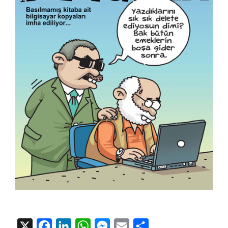
X
Facebook
LinkedIn
WhatsApp
Messenger
Email
Share