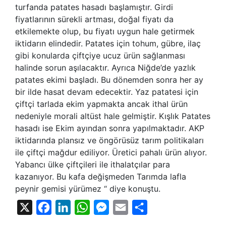
turfanda patates hasadı başlamıştır. Girdi
fiyatlarının sürekli artması, doğal fiyatı da
etkilemekte olup, bu fiyatı uygun hale getirmek
iktidarın elindedir. Patates için tohum, gübre, ilaç
gibi konularda çiftçiye ucuz ürün sağlanması
halinde sorun aşılacaktır. Ayrıca Niğde’de yazlık
patates ekimi başladı. Bu dönemden sonra her ay
bir ilde hasat devam edecektir. Yaz patatesi için
çiftçi tarlada ekim yapmakta ancak ithal ürün
nedeniyle morali altüst hale gelmiştir. Kışlık Patates
hasadı ise Ekim ayından sonra yapılmaktadır. AKP
iktidarında plansız ve öngörüsüz tarım politikaları
ile çiftçi mağdur ediliyor. Üretici pahalı ürün alıyor.
Yabancı ülke çiftçileri ile ithalatçılar para
kazanıyor. Bu kafa değişmeden Tarımda lafla
peynir gemisi yürümez “ diye konuştu.
X
Facebook
LinkedIn
WhatsApp
Messenger
Email
Share