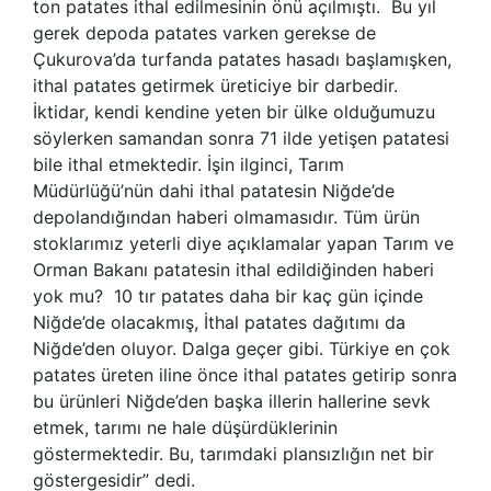
ton patates ithal edilmesinin önü açılmıştı. Bu yıl
gerek depoda patates varken gerekse de
Çukurova’da turfanda patates hasadı başlamışken,
ithal patates getirmek üreticiye bir darbedir.
İktidar, kendi kendine yeten bir ülke olduğumuzu
söylerken samandan sonra 71 ilde yetişen patatesi
bile ithal etmektedir. İşin ilginci, Tarım
Müdürlüğü’nün dahi ithal patatesin Niğde’de
depolandığından haberi olmamasıdır. Tüm ürün
stoklarımız yeterli diye açıklamalar yapan Tarım ve
Orman Bakanı patatesin ithal edildiğinden haberi
yok mu? 10 tır patates daha bir kaç gün içinde
Niğde’de olacakmış, İthal patates dağıtımı da
Niğde’den oluyor. Dalga geçer gibi. Türkiye en çok
patates üreten iline önce ithal patates getirip sonra
bu ürünleri Niğde’den başka illerin hallerine sevk
etmek, tarımı ne hale düşürdüklerinin
göstermektedir. Bu, tarımdaki plansızlığın net bir
göstergesidir” dedi.