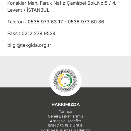
Konaklar Mah. Faruk Nafiz Çamlıbel Sok.No:5 / 4.
Levent / İSTANBUL
Telefon : 0535 973 63 17 - 0535 973 60 86
Faks : 0212 278 9534
bilgi@tekgida.org.tr
HAKKIMIZDA
Tarihçe
Genel Başkanlarımız
Amaç ve Hedefler
SON GENEL KURUL
Logo ve Kurumsal Kullanım