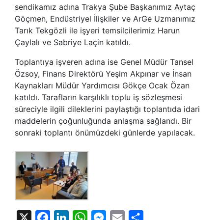
sendikamız adına Trakya Şube Başkanımız Aytaç
Göçmen, Endüstriyel İlişkiler ve ArGe Uzmanımız
Tarık Tekgözli ile işyeri temsilcilerimiz Harun
Çaylalı ve Sabriye Laçin katıldı.
Toplantıya işveren adına ise Genel Müdür Tansel
Özsoy, Finans Direktörü Yeşim Akpınar ve İnsan
Kaynakları Müdür Yardımcısı Gökçe Ocak Özan
katıldı. Tarafların karşılıklı toplu iş sözleşmesi
süreciyle ilgili dileklerini paylaştığı toplantıda idari
maddelerin çoğunluğunda anlaşma sağlandı. Bir
sonraki toplantı önümüzdeki günlerde yapılacak.
X
Facebook
LinkedIn
WhatsApp
Messenger
Email
Share