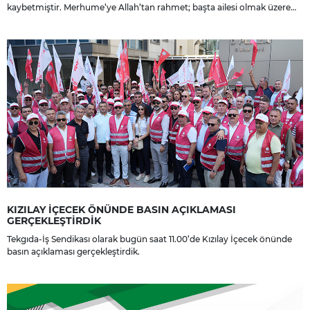
kaybetmiştir. Merhume’ye Allah’tan rahmet; başta ailesi olmak üzere
yakınlarına, sevenlerine ve çalışma arkadaşlarına başsağlığı ve sabır
dileriz.
KIZILAY İÇECEK ÖNÜNDE BASIN AÇIKLAMASI
GERÇEKLEŞTİRDİK
Tekgıda-İş Sendikası olarak bugün saat 11.00’de Kızılay İçecek önünde
basın açıklaması gerçekleştirdik.