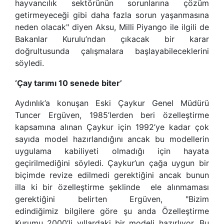
hayvancılık sektörünün sorunlarına çözüm
getirmeyeceği gibi daha fazla sorun yaşanmasına
neden olacak" diyen Aksu, Milli Piyango ile ilgili de
Bakanlar Kurulu’ndan çıkacak bir karar
doğrultusunda çalışmalara başlayabileceklerini
söyledi.
‘Çay tarımı 10 senede biter’
Aydınlık’a konuşan Eski Çaykur Genel Müdürü
Tuncer Ergüven, 1985’lerden beri özelleştirme
kapsamına alınan Çaykur için 1992’ye kadar çok
sayıda model hazırlandığını ancak bu modellerin
uygulama kabiliyeti olmadığı için hayata
geçirilmediğini söyledi. Çaykur’un çağa uygun bir
biçimde revize edilmedi gerektiğini ancak bunun
illa ki bir özelleştirme şeklinde ele alınmaması
gerektiğini belirten Ergüven, "Bizim
edindiğimiz bilgilere göre şu anda Özelleştirme
Kurumu 2000’li yıllardaki bir modeli hazırlıyor. Bu