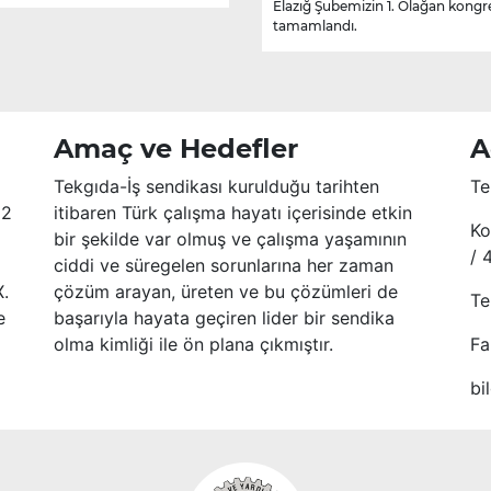
Elazığ Şubemizin 1. Olağan kongr
tamamlandı.
Amaç ve Hedefler
A
Tekgıda-İş sendikası kurulduğu tarihten
Te
52
itibaren Türk çalışma hayatı içerisinde etkin
Ko
bir şekilde var olmuş ve çalışma yaşamının
/ 
ciddi ve süregelen sorunlarına her zaman
X.
çözüm arayan, üreten ve bu çözümleri de
Te
e
başarıyla hayata geçiren lider bir sendika
olma kimliği ile ön plana çıkmıştır.
Fa
bi