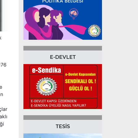
k
E-DEVLET
176
e
ın
çlar
aklı
ği
TESİS