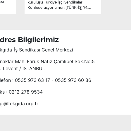
esi
kuruluşu Türkiye İşçi Sendikaları
Konfederasyonu’nun (TÜRK-İŞ) 74.
kuruluş yıl dönümünü kutluyoruz.
dres Bilgilerimiz
kgıda-İş Sendikası Genel Merkezi
naklar Mah. Faruk Nafiz Çamlıbel Sok.No:5
4. Levent / İSTANBUL
lefon : 0535 973 63 17 - 0535 973 60 86
ks : 0212 278 9534
lgi@tekgida.org.tr