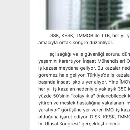
DİSK, KESK, TMMOB ile TTB, her yıl yüzl
amacıyla ortak kongre düzenliyor.
İşçi sağlığı ve iş güvenliği sorunu düny
yaşamını karartıyor. İnşaat Mühendisleri 
iş kazası meydana geliyor. Bu kazalar nede
göremez hale geliyor. Türkiye’de iş kazala
başında inşaat işkolu yer alıyor. Yine ÎMO
her yıl iş kazalan nedeniyle yaklaşık 350 k
yüzde 50’sinin "kolaylıkla" önlenebilecek
yitiren ve meslek hastalığına yakalanan in
yaratıyor" görüşüne yer veren IMO, iş kaz
olduğuna işaret ediyor. DİSK, KESK, TMMOB
IV. Ulusal Kongresi" gerçekleştirilecek.