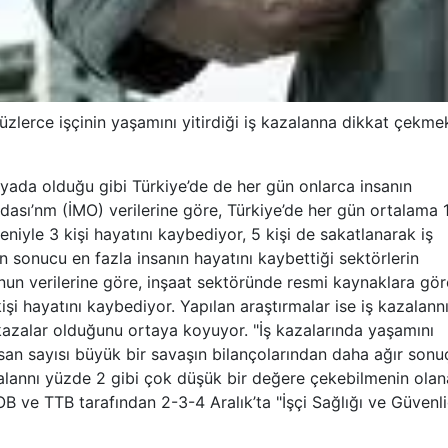
erce işçinin yaşamını yitirdiği iş kazalanna dikkat çekme
ada olduğu gibi Türkiye’de de her gün onlarca insanın
Odası’nm (İMO) verilerine göre, Türkiye’de her gün ortalama 
niyle 3 kişi hayatını kaybediyor, 5 kişi de sakatlanarak iş
n sonucu en fazla insanın hayatını kaybettiği sektörlerin
’nun verilerine göre, inşaat sektöründe resmi kaynaklara gör
işi hayatını kaybediyor. Yapılan araştırmalar ise iş kazalann
 kazalar olduğunu ortaya koyuyor. "İş kazalarında yaşamını
san sayısı büyük bir savaşın bilançolarından daha ağır sonu
alannı yüzde 2 gibi çok düşük bir değere çekebilmenin olan
 ve TTB tarafından 2-3-4 Aralık’ta "İşçi Sağlığı ve Güvenli