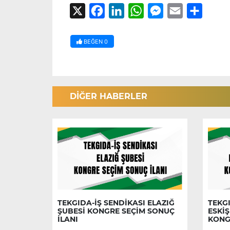
X
Facebook
LinkedIn
WhatsApp
Messenger
Email
Share
BEĞEN
0
DİĞER HABERLER
TEKGIDA-İŞ SENDİKASI ELAZIĞ
TEKGI
ŞUBESİ KONGRE SEÇİM SONUÇ
ESKİŞ
İLANI
KONG