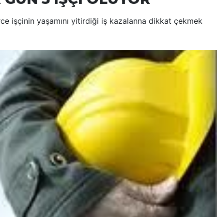
ce işçinin yaşamını yitirdiği iş kazalanna dikkat çekmek