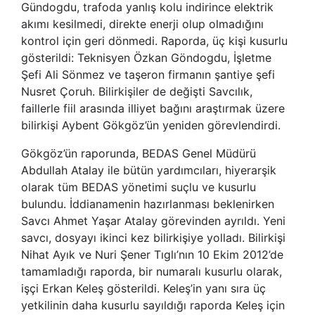
Gündogdu, trafoda yanlış kolu indirince elektrik
akımı kesilmedi, direkte enerji olup olmadığını
kontrol için geri dönmedi. Raporda, üç kişi kusurlu
gösterildi: Teknisyen Özkan Göndogdu, İşletme
Şefi Ali Sönmez ve taşeron firmanın şantiye şefi
Nusret Çoruh. Bilirkişiler de değişti Savcılık,
faillerle fiil arasında illiyet bağını araştırmak üzere
bilirkişi Aybent Gökgöz’ün yeniden görevlendirdi.
Gökgöz’ün raporunda, BEDAS Genel Müdürü
Abdullah Atalay ile bütün yardımcıları, hiyerarşik
olarak tüm BEDAS yönetimi suçlu ve kusurlu
bulundu. İddianamenin hazırlanması beklenirken
Savcı Ahmet Yaşar Atalay görevinden ayrıldı. Yeni
savcı, dosyayı ikinci kez bilirkişiye yolladı. Bilirkişi
Nihat Ayık ve Nuri Şener Tıglı’nın 10 Ekim 2012’de
tamamladığı raporda, bir numaralı kusurlu olarak,
işçi Erkan Keleş gösterildi. Keleş’in yanı sıra üç
yetkilinin daha kusurlu sayıldığı raporda Keleş için