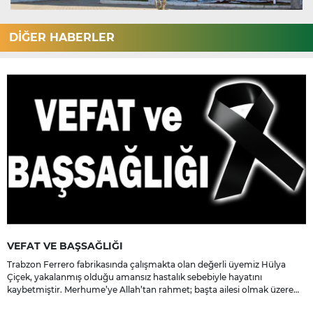
DİĞER HABERLER
VEFAT VE BAŞSAĞLIĞI
Trabzon Ferrero fabrikasında çalışmakta olan değerli üyemiz Hülya
Çiçek, yakalanmış olduğu amansız hastalık sebebiyle hayatını
kaybetmiştir. Merhume’ye Allah’tan rahmet; başta ailesi olmak üzere
yakınlarına, sevenlerine ve çalışma arkadaşlarına başsağlığı ve sabır