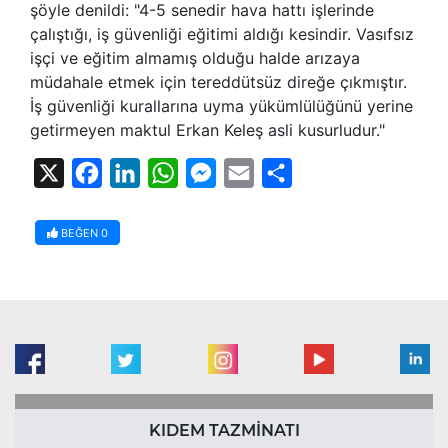
şöyle denildi: "4-5 senedir hava hattı işlerinde
çalıştığı, iş güvenliği eğitimi aldığı kesindir. Vasıfsız
işçi ve eğitim almamış olduğu halde arızaya
müdahale etmek için tereddütsüz direğe çıkmıştır.
İş güvenliği kurallarına uyma yükümlülüğünü yerine
getirmeyen maktul Erkan Keleş asli kusurludur."
X
Facebook
LinkedIn
WhatsApp
Messenger
Email
Share
BEĞEN
0
KIDEM TAZMİNATI