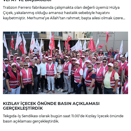
Trabzon Ferrero fabrikasında çalışmakta olan değerli üyemiz Hülya
Çiçek, yakalanmış olduğu amansız hastalık sebebiyle hayatını
kaybetmiştir. Merhume’ye Allah’tan rahmet; başta ailesi olmak üzere
yakınlarına, sevenlerine ve çalışma arkadaşlarına başsağlığı ve sabır
dileriz.
KIZILAY İÇECEK ÖNÜNDE BASIN AÇIKLAMASI
GERÇEKLEŞTİRDİK
Tekgıda-İş Sendikası olarak bugün saat 11.00’de Kızılay İçecek önünde
basın açıklaması gerçekleştirdik.