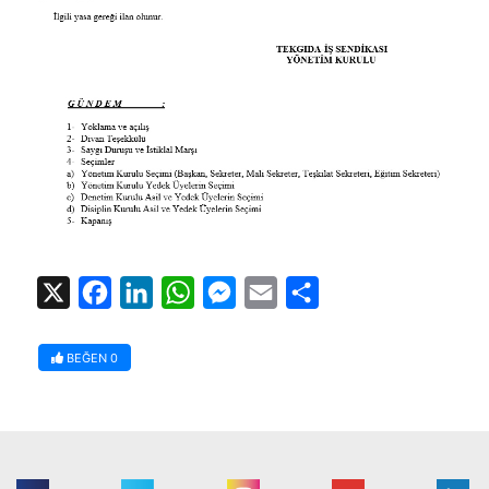
X
Facebook
LinkedIn
WhatsApp
Messenger
Email
Share
BEĞEN
0