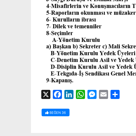
X
Facebook
LinkedIn
WhatsApp
Messenger
Email
Share
BEĞEN
36