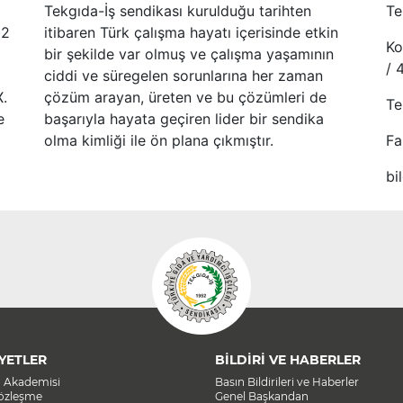
Tekgıda-İş sendikası kurulduğu tarihten
Te
52
itibaren Türk çalışma hayatı içerisinde etkin
Ko
bir şekilde var olmuş ve çalışma yaşamının
/ 
ciddi ve süregelen sorunlarına her zaman
X.
çözüm arayan, üreten ve bu çözümleri de
Te
e
başarıyla hayata geçiren lider bir sendika
olma kimliği ile ön plana çıkmıştır.
Fa
bi
YETLER
BİLDİRİ VE HABERLER
a Akademisi
Basın Bildirileri ve Haberler
Sözleşme
Genel Başkandan