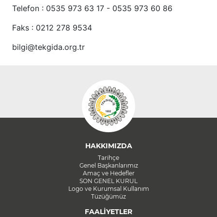
Telefon : 0535 973 63 17 - 0535 973 60 86
Faks : 0212 278 9534
bilgi@tekgida.org.tr
HAKKIMIZDA
Tarihçe
Genel Başkanlarımız
Amaç ve Hedefler
SON GENEL KURUL
Logo ve Kurumsal Kullanım
Tüzüğümüz
FAALİYETLER