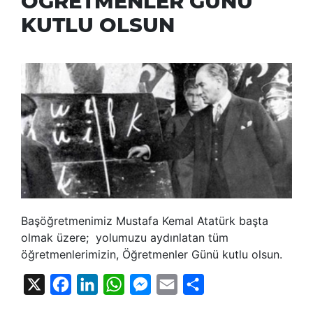
ÖĞRETMENLER GÜNÜ
KUTLU OLSUN
Başöğretmenimiz Mustafa Kemal Atatürk başta
olmak üzere; yolumuzu aydınlatan tüm
öğretmenlerimizin, Öğretmenler Günü kutlu olsun.
X
Facebook
LinkedIn
WhatsApp
Messenger
Email
Share