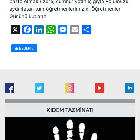
başta olmak üzere; cumhuriyetin ışığıyla yolumuzu
aydınlatan tüm öğretmenlerimizin, Öğretmenler
Gününü kutlarız.
X
Facebook
LinkedIn
WhatsApp
Messenger
Email
Share
BEĞEN
0
KIDEM TAZMİNATI