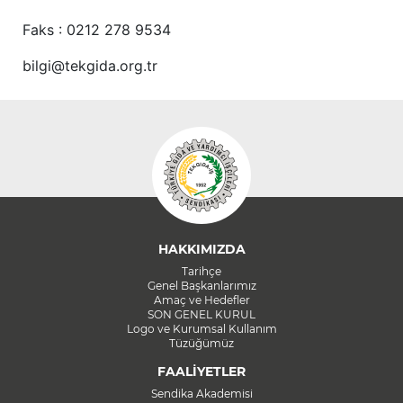
Faks : 0212 278 9534
bilgi@tekgida.org.tr
HAKKIMIZDA
Tarihçe
Genel Başkanlarımız
Amaç ve Hedefler
SON GENEL KURUL
Logo ve Kurumsal Kullanım
Tüzüğümüz
FAALİYETLER
Sendika Akademisi