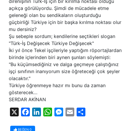
direnişinin Türk-İş için bir kırılma noktası olduğu
açıkça görülüyordu. Şimdi de mücadele etme
geleneği olan bu sendikaların oluşturduğu
güçbirliği Türkiye için bir başka kırılma noktası olur
mu dersiniz?
Şu sebeple sordum; kendilerine seçtikleri slogan
"Türk-İş Değişecek Türkiye Değişecek"
İki yıl önce Tekel işçileriyle yaptığım röportajlardan
birinde içlerinden biri aynen şunları söylemişti:
"Bu küçümsediğiniz ve dalga geçmeye çalıştığınız
işçi sınıfının inanıyorum size öğreteceği çok şeyler
olacaktır."
Türkiye öğrenmeye hazır mı bunu da zaman
gösterecek…
SERDAR AKİNAN
X
Facebook
LinkedIn
WhatsApp
Messenger
Email
Share
BEĞEN
0