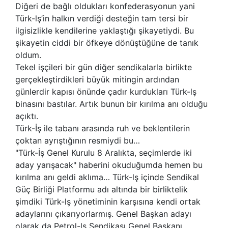
Diğeri de bağlı oldukları konfederasyonun yani
Türk-lş’in halkın verdiği desteğin tam tersi bir
ilgisizlikle kendilerine yaklaştığı şikayetiydi. Bu
şikayetin ciddi bir öfkeye dönüştüğüne de tanık
oldum.
Tekel işçileri bir gün diğer sendikalarla birlikte
gerçekleştirdikleri büyük mitingin ardından
günlerdir kapısı önünde çadır kurdukları Türk-lş
binasını bastılar. Artık bunun bir kırılma anı olduğu
açıktı.
Türk-İş ile tabanı arasında ruh ve beklentilerin
çoktan ayrıştığının resmiydi bu…
"Türk-İş Genel Kurulu 8 Aralıkta, seçimlerde iki
aday yarışacak" haberini okuduğumda hemen bu
kırılma anı geldi aklıma… Türk-lş içinde Sendikal
Güç Birliği Platformu adı altında bir birliktelik
şimdiki Türk-lş yönetiminin karşısına kendi ortak
adaylarını çıkarıyorlarmış. Genel Başkan adayı
olarak da Petrol-lş Sendikası Genel Başkanı