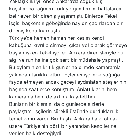
Yaklaşık iki yıl önce Ankara’da soğuk kış
koşullarına rağmen Türkiye gündemini haftalarca
belirleyen bir direniş yaşanmıştı. Binlerce Tekel
işçisi başkentin göbeğinde naylon çadırlardan bir
direniş kenti kurmuştu.
Türkiye’de hemen hemen her kesim kendi
kabuğuna kıvrılıp sinmeyi çıkar yol olarak görmeye
başlamışken Tekel işçileri Ankara direnişleriyle bu
algı ve ruh haline çok sert bir müdahale yapmıştı.
Bu eylemin en kritik günlerine elimde kameramla
yakından tanıklık ettim. Eylemci işçilerle soğuğa
fayda etmeyen ancak geceyi aydınlatan ateşlerinin
başında saatlerce konuştum. Anlattıklarını hem
kamerama hem de aklıma kaydetttim.
Bunların bir kısmını da o günlerde sizlerle
paylaştım. İşçilerin sürekli üstünde durdukları iki
temel konu vardı. Biri başta Ankara halkı olmak
üzere Türkiye’nin dört bir yanından kendilerine
verilen halk desteğiydi.