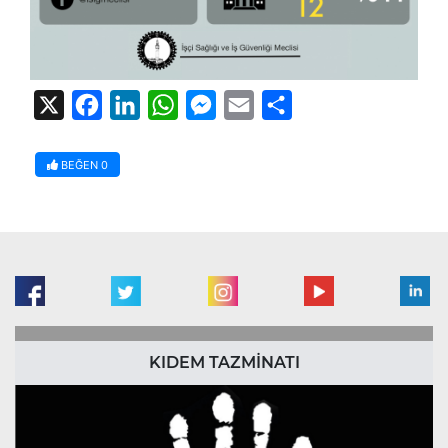
X
Facebook
LinkedIn
WhatsApp
Messenger
Email
Share
BEĞEN
0
KIDEM TAZMİNATI