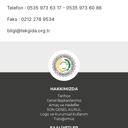
Telefon : 0535 973 63 17 - 0535 973 60 86
Faks : 0212 278 9534
bilgi@tekgida.org.tr
HAKKIMIZDA
Tarihçe
Genel Başkanlarımız
Amaç ve Hedefler
SON GENEL KURUL
Logo ve Kurumsal Kullanım
Tüzüğümüz
FAALİYETLER