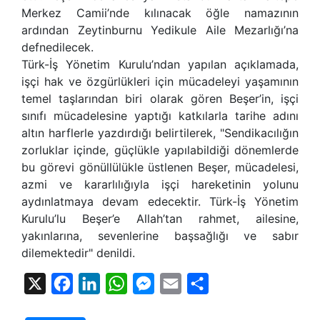
Merkez Camii’nde kılınacak öğle namazının
ardından Zeytinburnu Yedikule Aile Mezarlığı’na
defnedilecek.
Türk-İş Yönetim Kurulu’ndan yapılan açıklamada,
işçi hak ve özgürlükleri için mücadeleyi yaşamının
temel taşlarından biri olarak gören Beşer’in, işçi
sınıfı mücadelesine yaptığı katkılarla tarihe adını
altın harflerle yazdırdığı belirtilerek, "Sendikacılığın
zorluklar içinde, güçlükle yapılabildiği dönemlerde
bu görevi gönüllülükle üstlenen Beşer, mücadelesi,
azmi ve kararlılığıyla işçi hareketinin yolunu
aydınlatmaya devam edecektir. Türk-İş Yönetim
Kurulu’lu Beşer’e Allah’tan rahmet, ailesine,
yakınlarına, sevenlerine başsağlığı ve sabır
dilemektedir" denildi.
X
Facebook
LinkedIn
WhatsApp
Messenger
Email
Share