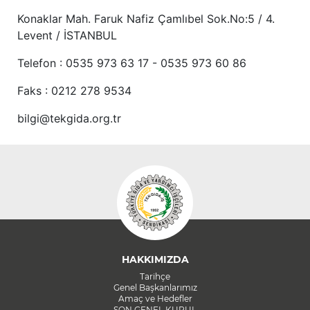
Konaklar Mah. Faruk Nafiz Çamlıbel Sok.No:5 / 4.
Levent / İSTANBUL
Telefon : 0535 973 63 17 - 0535 973 60 86
Faks : 0212 278 9534
bilgi@tekgida.org.tr
HAKKIMIZDA
Tarihçe
Genel Başkanlarımız
Amaç ve Hedefler
SON GENEL KURUL