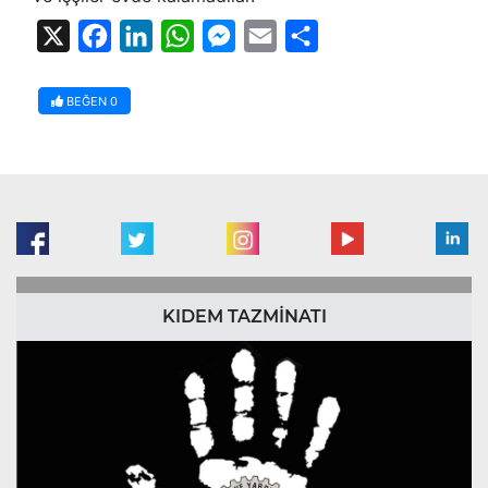
X
Facebook
LinkedIn
WhatsApp
Messenger
Email
Share
BEĞEN
0
KIDEM TAZMİNATI