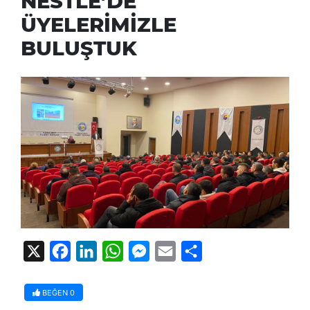
NESTLE’DE
ÜYELERİMİZLE
BULUŞTUK
X
Facebook
LinkedIn
WhatsApp
Messenger
Email
Share
BEĞEN
0