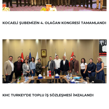
KOCAELİ ŞUBEMİZİN 4. OLAĞAN KONGRESİ TAMAMLANDI
KHC TURKEY‘DE TOPLU İŞ SÖZLEŞMESİ İMZALANDI