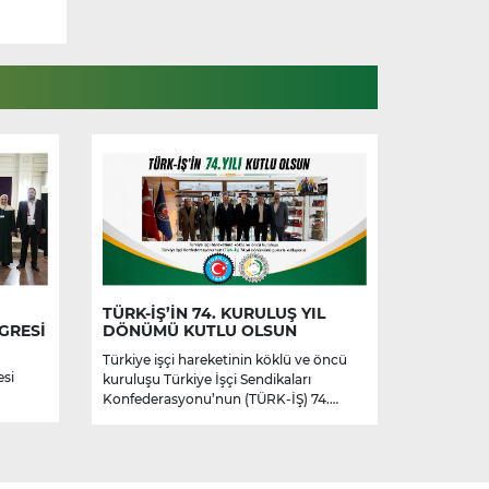
TÜRK-İŞ’İN 74. KURULUŞ YIL
GRESİ
DÖNÜMÜ KUTLU OLSUN
Türkiye işçi hareketinin köklü ve öncü
esi
kuruluşu Türkiye İşçi Sendikaları
Konfederasyonu’nun (TÜRK-İŞ) 74.
kuruluş yıl dönümünü kutluyoruz.