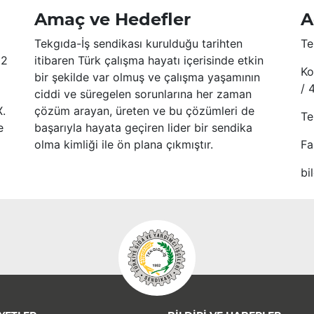
Amaç ve Hedefler
A
Tekgıda-İş sendikası kurulduğu tarihten
Te
52
itibaren Türk çalışma hayatı içerisinde etkin
Ko
bir şekilde var olmuş ve çalışma yaşamının
/ 
ciddi ve süregelen sorunlarına her zaman
X.
çözüm arayan, üreten ve bu çözümleri de
Te
e
başarıyla hayata geçiren lider bir sendika
olma kimliği ile ön plana çıkmıştır.
Fa
bi