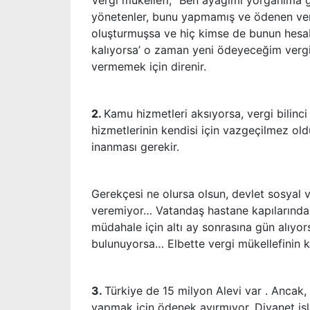
Vergi mükellefi; ”Ben ayağımı yorganıma 
yönetenler, bunu yapmamış ve ödenen vergi
oluşturmuşsa ve hiç kimse de bunun hesabı
kalıyorsa’ o zaman yeni ödeyeceğim vergil
vermemek için direnir.
2.
Kamu hizmetleri aksıyorsa, vergi bilinci
hizmetlerinin kendisi için vazgeçilmez old
inanması gerekir.
Gerekçesi ne olursa olsun, devlet sosyal v
veremiyor… Vatandaş hastane kapılarında 
müdahale için altı ay sonrasına gün alıy
bulunuyorsa… Elbette vergi mükellefinin ka
3.
Türkiye de 15 milyon Alevi var . Ancak, 
yapmak için ödenek ayırmıyor. Diyanet işle