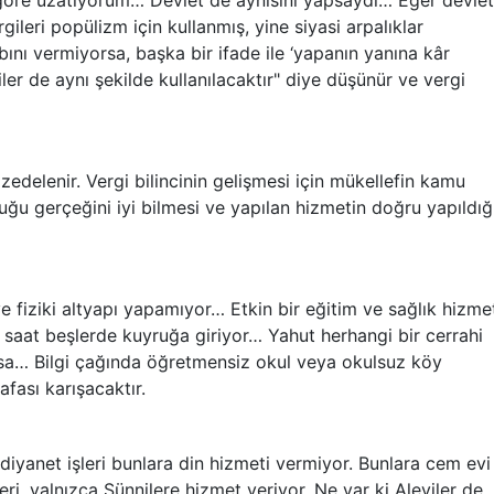
göre uzatıyorum… Devlet de aynısını yapsaydı… Eğer devlet
leri popülizm için kullanmış, yine siyasi arpalıklar
nı vermiyorsa, başka bir ifade ile ‘yapanın yanına kâr
er de aynı şekilde kullanılacaktır" diye düşünür ve vergi
 zedelenir. Vergi bilincinin gelişmesi için mükellefin kamu
uğu gerçeğini iyi bilmesi ve yapılan hizmetin doğru yapıldığ
e fiziki altyapı yapamıyor… Etkin bir eğitim ve sağlık hizme
saat beşlerde kuyruğa giriyor… Yahut herhangi bir cerrahi
orsa… Bilgi çağında öğretmensiz okul veya okulsuz köy
fası karışacaktır.
diyanet işleri bunlara din hizmeti vermiyor. Bunlara cem evi
ri, yalnızca Sünnilere hizmet veriyor. Ne var ki Aleviler de