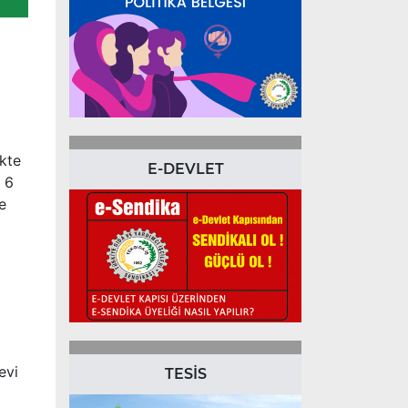
ikte
E-DEVLET
k 6
e
evi
TESİS