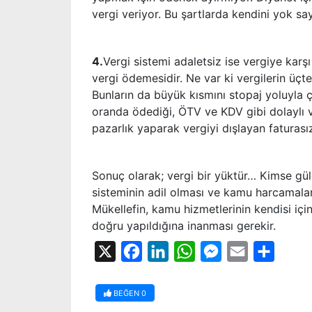
vergi veriyor. Bu şartlarda kendini yok s
4.
Vergi sistemi adaletsiz ise vergiye karş
vergi ödemesidir. Ne var ki vergilerin üçt
Bunların da büyük kısmını stopaj yoluyla ça
oranda ödediği, ÖTV ve KDV gibi dolaylı 
pazarlık yaparak vergiyi dışlayan faturası
Sonuç olarak; vergi bir yüktür… Kimse güle
sisteminin adil olması ve kamu harcamaları
Mükellefin, kamu hizmetlerinin kendisi içi
doğru yapıldığına inanması gerekir.
X
Facebook
LinkedIn
WhatsApp
Messenger
Email
Share
BEĞEN
0