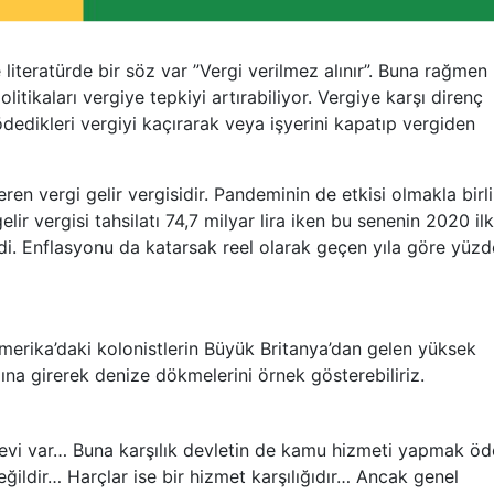
iteratürde bir söz var ”Vergi verilmez alınır”. Buna rağmen
tikaları vergiye tepkiyi artırabiliyor. Vergiye karşı direnç
ödedikleri vergiyi kaçırarak veya işyerini kapatıp vergiden
eren vergi gelir vergisidir. Pandeminin de etkisi olmakla birl
ir vergisi tahsilatı 74,7 milyar lira iken bu senenin 2020 il
ledi. Enflasyonu da katarsak reel olarak geçen yıla göre yüzd
merika’daki kolonistlerin Büyük Britanya’dan gelen yüksek
lığına girerek denize dökmelerini örnek gösterebiliriz.
evi var… Buna karşılık devletin de kamu hizmeti yapmak öd
eğildir… Harçlar ise bir hizmet karşılığıdır… Ancak genel