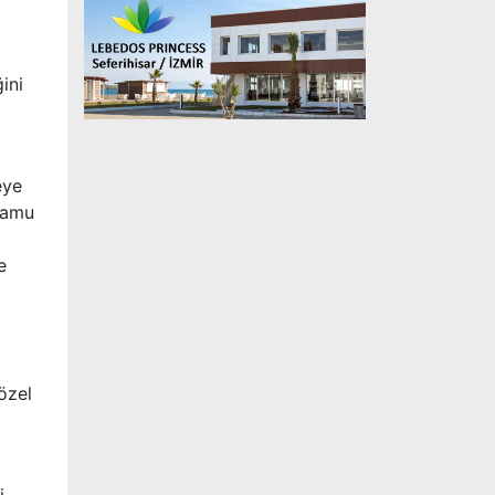
ini
eye
 kamu
e
özel