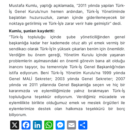
Mustafa Kumlu, yaptığı açıklamada, “2011 yılında yapılan Türk-
İş Genel Kurulu’nun hemen ardından, Türk-İş Yönetiminde
başlatılan huzursuzluk, zaman içinde giderilemeyecek bir
noktaya getirilmiş ve Türk-İş’e zarar verir hale gelmiştir” dedi.
Kumlu, şunları kaydetti:
“Türk-İş topluluğu içinde şube yöneticiliğinden genel
başkanlığa kadar her kademede otuz altı yıl emek vermiş bir
sendikacı olarak Türk-İş’in yüksek çıkarları benim için önemlidir.
Verdiğim bu önem gereği, Yönetim Kurulu içinde yaşanan
problemlerin aşılmasındaki en önemli görevin bana ait olduğu
inancını taşıyor, bu temenniyle Türk-İş Genel Başkanlığı’ndan
istifa ediyorum. Beni Türk-İş Yönetim Kurulu’na 1999 yılında
Genel MALİ Sekreter; 2003 yılında Genel Sekreter; 2007
yılında ve 2011 yıllarında Genel Başkanlığa seçen ve hiç bir
kararımızda ve eylemliliğimizde yalnız bırakmayan Türk-İş
topluluğuna teşekkür ediyorum. Verdiğimiz mücadele ve
eylemlilikte birlikte olduğumuz emek ve meslek örgütleri ile
eylemlerimize destek olan halkımıza teşekkürü bir borç
biliyorum.
X
Facebook
LinkedIn
WhatsApp
Messenger
Email
Share