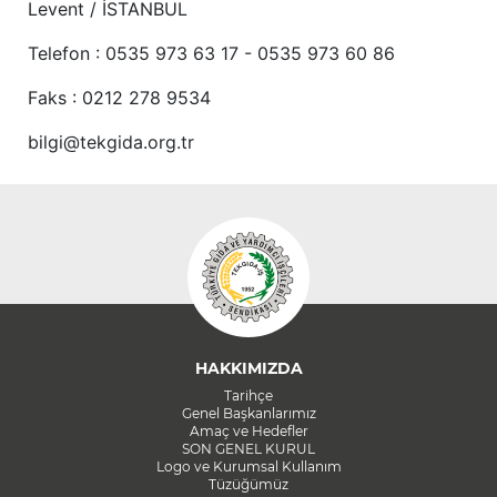
Levent / İSTANBUL
Telefon : 0535 973 63 17 - 0535 973 60 86
Faks : 0212 278 9534
bilgi@tekgida.org.tr
HAKKIMIZDA
Tarihçe
Genel Başkanlarımız
Amaç ve Hedefler
SON GENEL KURUL
Logo ve Kurumsal Kullanım
Tüzüğümüz