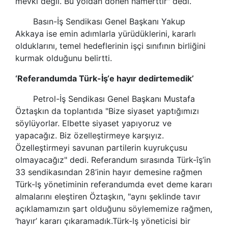
mevki değil. Bu yoldan dönen namerttir" dedi.
Basın-İş Sendikası Genel Başkanı Yakup
Akkaya ise emin adımlarla yürüdüklerini, kararlı
olduklarını, temel hedeflerinin işçi sınıfının birliğini
kurmak olduğunu belirtti.
‘Referandumda
Türk-İş
‘e hayır dedirtemedik’
Petrol-İş Sendikası Genel Başkanı Mustafa
Öztaşkın da toplantıda "Bize siyaset yaptığımızı
söylüyorlar. Elbette siyaset yapıyoruz ve
yapacağız. Biz özelleştirmeye karşıyız.
Özelleştirmeyi savunan partilerin kuyrukçusu
olmayacağız" dedi. Referandum sırasında Türk-îş’in
33 sendikasından 28’inin hayır demesine rağmen
Türk-lş
yönetiminin referandumda evet deme kararı
almalarını eleştiren Öztaşkın, "aynı şeklinde tavır
açıklamamızın şart olduğunu söylememize rağmen,
‘hayır’ kararı çıkaramadık.
Türk-lş
yöneticisi bir