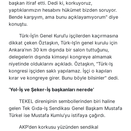
başkan itiraf etti. Dedi ki, korkuyoruz,
yaptıklarımızın hesabını hükümet bizden soruyor.
Bende karşıyım, ama bunu açıklayamıyorum" diye
konuştu.
Türk-İş
‘in Genel Kurul’u işçilerden kaçırmasına
dikkat çeken Öztaşkın,
Türk-lş
‘in genel kurulu için
Ankara’nın 30 km dışında bir salon tuttuğunu,
delegelerin dışında kimseyi kongreye almamak
niyetinde olduklarını açıkladı. Öztaşkın, "
Türk-lş
kongresi işçiden saklı yapılamaz. İşçi o kapıları
kırar ve kongreye girer. Bunu böyle bilsinler" dedi.
‘Yol-İş ve Şeker-İş başkanları nerede’
TEKEL direnişinin sembollerinden biri haline
gelen Tek Gıda-lş Sendikası Genel Başkam Mustafa
Türkel ise Mustafa Kumlu’yu istifaya çağırdı.
AKP’den korkusu yüzünden sendikal