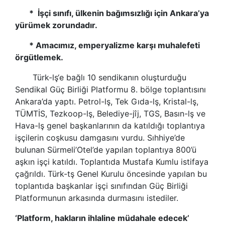
* İşçi sınıfı, ülkenin bağımsızlığı için Ankara’ya
yürümek zorundadır.
* Amacımız, emperyalizme karşı muhalefeti
örgütlemek.
Türk-lş
‘e bağlı 10 sendikanın oluşturduğu
Sendikal Güç Birliği Platformu 8. bölge toplantısını
Ankara’da yaptı. Petrol-lş, Tek Gıda-lş, Kristal-lş,
TÜMTİS, Tezkoop-lş, Belediye-jîj, TGS, Basın-lş ve
Hava-lş genel başkanlarının da katıldığı toplantıya
işçilerin coşkusu damgasını vurdu. Sıhhiye’de
bulunan Sürmeli’Otel’de yapılan toplantıya 800’ü
aşkın işçi katıldı. Toplantıda Mustafa Kumlu istifaya
çağrıldı. Türk-tş Genel Kurulu öncesinde yapılan bu
toplantıda başkanlar işçi sınıfından Güç Birliği
Platformunun arkasında durmasını istediler.
‘Platform, hakların ihlaline müdahale edecek’