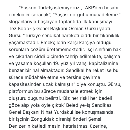
"Suskun
Türk-lş
istemiyoruz", "AKP’den hesabı
emekçiler soracak", "Yaşasın örgütlü mücadelemiz"
sloganlarıyla başlayan toplantıda ilk konuşmayı
Tez Koop-lş Genel Başkanı Osman Gürsu yaptı.
Gürsu "Türkiye sendikal hareketi ciddi bir tıkanıklık
yaşamaktadır. Emekçilerin karşı karşıya olduğu
sorunlara çözüm üretememektedir. İşçi sınıfının hak
ve çıkarları ciddi biçimde tahrip edilmekte, çalışma
ve yaşama koşullan 19. yüz yıl vahşi kapitalizmine
benzer bir hal almaktadır. Sendikal ha reket ise bu
sürece müdahale etme ve tersine çevirme
kapasitesinden uzak kalmıştır" diye konuştu. Gürsu,
platformun bu sürece müdahale etmek için
oluşturulduğunu belirtti. ‘Biz her riski her bedeli
göze alıp yola öyle çıktık’ Belediye-Iş Sendikası
Genel Başkanı Nihat Yurdakul ise konuşmasında,
bir işçinin Zonguldak direnişi önderi Şemsi
Denizer’in katledilmesini hatırlatması üzerine,