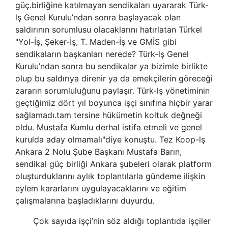
güç.birliğine katılmayan sendikaları uyararak
Türk-
lş
Genel Kurulu’ndan sonra başlayacak olan
saldırının sorumlusu olacaklarını hatırlatan Türkel
"Yol-İş, Şeker-İş, T. Maden-İş ve GMİS gibi
sendikaların başkanları nerede?
Türk-lş
Genel
Kurulu’ndan sonra bu sendikalar ya bizimle birlikte
olup bu saldırıya direnir ya da emekçilerin göreceği
zararın sorumluluğunu paylaşır.
Türk-lş
yönetiminin
geçtiğimiz dört yıl boyunca işçi sınıfına hiçbir yarar
sağlamadı.tam tersine hükümetin koltuk değneği
oldu. Mustafa Kumlu derhal istifa etmeli ve genel
kurulda aday olmamalı"diye konuştu. Tez Koop-lş
Ankara 2 Nolu Şube Başkanı Mustafa Barın,
sendikal güç birliği Ankara şubeleri olarak platform
oluşturduklarını aylık toplantılarla gündeme ilişkin
eylem kararlarını uygulayacaklarını ve eğitim
çalışmalarına başladıklarını duyurdu.
Çok sayıda işçi’nin söz aldığı toplantıda işçiler