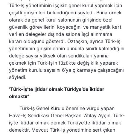
Türk-lş
yönetiminin işçisiz genel kurul yapmak için
çeşitli girişimleri bulunduğunu söyledi. Buna örnek
olarak da genel kurul salonunun girişinde özel
güvenlik görevlilerini koyacağını ve manyetik kart
verilen delegeler dışında salona işçi alınmama
kararı olduğunu gösterdi. Öztaşkın, ayrıca
Türk-lş
yönetiminin girişimlerinin bununla sınırlı kalmadığını
delege sayısı yüksek olan sendikaları yanına
çekmek için
Türk-lş
‘in tüzükte değişiklik yaparak
yönetim kurulu saysıını 6’ya çıkarmaya çalışacağını
söyledi.
‘Türk-İş’te ijtidar olmak Türkiye’de iktidar
olmaktır’
Türk-lş
Genel Kurulu önemine vurgu yapan
Hava-lş Sendikası Genel Başkanı Atilay Ayçin, Türk-
îş’te iktidar olmak demek Türkiye’de iktidar olmak
demektir. Mevcut
Türk-lş
yönetimine sert çıkan