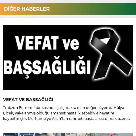
DİĞER HABERLER
VEFAT VE BAŞSAĞLIĞI
Trabzon Ferrero fabrikasında çalışmakta olan değerli üyemiz Hülya
Çiçek, yakalanmış olduğu amansız hastalık sebebiyle hayatını
kaybetmiştir. Merhume’ye Allah’tan rahmet; başta ailesi olmak üzere
yakınlarına, sevenlerine ve çalışma arkadaşlarına başsağlığı ve sabır
dileriz.