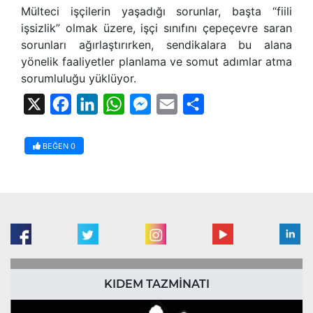
Mülteci işçilerin yaşadığı sorunlar, başta “fiili
işsizlik” olmak üzere, işçi sınıfını çepeçevre saran
sorunları ağırlaştırırken, sendikalara bu alana
yönelik faaliyetler planlama ve somut adımlar atma
sorumluluğu yüklüyor.
X
Facebook
LinkedIn
WhatsApp
Messenger
Email
Share
BEĞEN
0
KIDEM TAZMİNATI