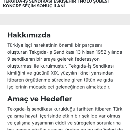
TEKGIDA-İŞ SENDİKASI ESKİŞEHİR 1 NOLU ŞUBESİ
KONGRE SEÇİM SONUÇ İLANI
Hakkımızda
Türkiye işçi hareketinin önemli bir parçasını
oluşturan Tekgıda-İş Sendikası 13 Nisan 1952 yılında
9 sendikanın bir araya gelerek federasyon
oluşturması ile kurulmuştur. Tekgıda-İş Sendikası
kimliğini ve gücünü XIX. yüzyılın ikinci yarısından
itibaren örgütlenme sürecine giren tütün ve gıda
işçilerinin mücadeleci geleneğinden almaktadır.
Amaç ve Hedefler
Tekgıda-İş sendikası kurulduğu tarihten itibaren Türk
çalışma hayatı içerisinde etkin bir şekilde var olmuş
ve çalışma yaşamının ciddi ve süregelen sorunlarına
her zaman çözüm arayan, üreten ve bu çözümleri de