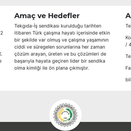
Amaç ve Hedefler
A
Tekgıda-İş sendikası kurulduğu tarihten
Te
52
itibaren Türk çalışma hayatı içerisinde etkin
Ko
bir şekilde var olmuş ve çalışma yaşamının
/ 
ciddi ve süregelen sorunlarına her zaman
X.
çözüm arayan, üreten ve bu çözümleri de
Te
e
başarıyla hayata geçiren lider bir sendika
olma kimliği ile ön plana çıkmıştır.
Fa
bi