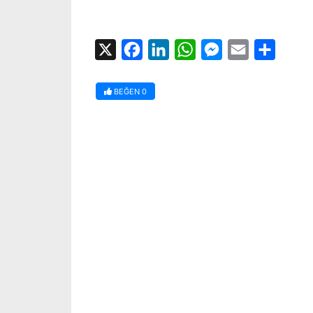
X
Facebook
LinkedIn
WhatsApp
Messenger
Email
Share
BEĞEN
0