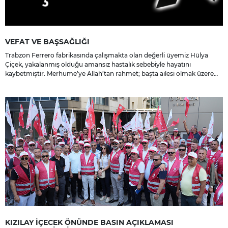
VEFAT VE BAŞSAĞLIĞI
Trabzon Ferrero fabrikasında çalışmakta olan değerli üyemiz Hülya
Çiçek, yakalanmış olduğu amansız hastalık sebebiyle hayatını
kaybetmiştir. Merhume’ye Allah’tan rahmet; başta ailesi olmak üzere
yakınlarına, sevenlerine ve çalışma arkadaşlarına başsağlığı ve sabır
dileriz.
KIZILAY İÇECEK ÖNÜNDE BASIN AÇIKLAMASI