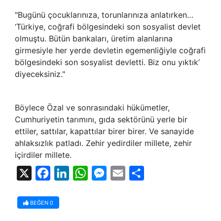
"Bugünü çocuklarınıza, torunlarınıza anlatırken…
‘Türkiye, coğrafi bölgesindeki son sosyalist devlet
olmuştu. Bütün bankaları, üretim alanlarına
girmesiyle her yerde devletin egemenliğiyle coğrafi
bölgesindeki son sosyalist devletti. Biz onu yıktık’
diyeceksiniz."
Böylece Özal ve sonrasındaki hükümetler,
Cumhuriyetin tarımını, gıda sektörünü yerle bir
ettiler, sattılar, kapattılar birer birer. Ve sanayide
ahlaksızlık patladı. Zehir yedirdiler millete, zehir
içirdiler millete.
X
Facebook
LinkedIn
WhatsApp
Messenger
Email
Share
BEĞEN
0