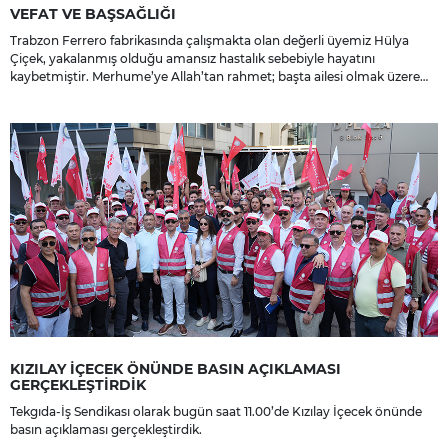
VEFAT VE BAŞSAĞLIĞI
Trabzon Ferrero fabrikasında çalışmakta olan değerli üyemiz Hülya
Çiçek, yakalanmış olduğu amansız hastalık sebebiyle hayatını
kaybetmiştir. Merhume’ye Allah’tan rahmet; başta ailesi olmak üzere
yakınlarına, sevenlerine ve çalışma arkadaşlarına başsağlığı ve sabır
dileriz.
KIZILAY İÇECEK ÖNÜNDE BASIN AÇIKLAMASI
GERÇEKLEŞTİRDİK
Tekgıda-İş Sendikası olarak bugün saat 11.00’de Kızılay İçecek önünde
basın açıklaması gerçekleştirdik.