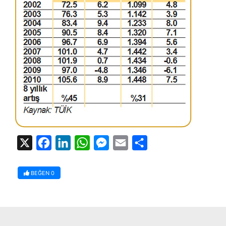
X
Facebook
LinkedIn
WhatsApp
Messenger
Email
Share
BEĞEN
0