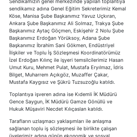
Sendikamızın genel merkezinde yapılan toplantıya
sendikamız adına Genel Eğitim Sekreterimiz Kemal
Köse, Manisa Şube Başkanımız Yavuz Uçkıran,
Ankara Şube Başkanımız Ali Solmaz, Trakya Şube
Başkanımız Aytaç Göçmen, Eskişehir 2 Nolu Şube
Başkanımız Erdoğan Yörüksoy, Adana Şube
Başkanımız İbrahim Sani Gökmen, Endüstriyel
İlişkiler ve Toplu İş Sözleşmesi Koordinatörümüz
İzel Erdoğan Kılınç ile işyeri temsilcilerimiz Hasan
Umut Kuru, Mehmet Pulat, Mustafa Eryılmaz, İdris
Bilget, Muharrem Açıkgöz, Muzaffer Çakar,
Mustafa Kaygısız ve Şükrü Tuzsuzoğlu katıldı.
Toplantıya işveren adına ise Kıdemli İK Müdürü
Gence Saygun, İK Müdürü Gamze Gönüllü ve
Hukuk Müşaviri Necdet Kılıçaslan katıldı.
Tarafların uzlaşmacı yaklaşımları ile anlaşma
sağlanan toplu iş sözleşmesi ile birlikte çalışan
üyelerimiz adına günün ekonomik ve sosyal