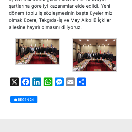
şartlarına göre iyi kazanımlar elde edildi. Yeni
dönem toplu iş sözleşmesinin başta üyelerimiz
olmak üzere, Tekgıda-İş ve Mey Alkollü İçkiler
ailesine hayırlı olmasını diliyoruz.
X
Facebook
LinkedIn
WhatsApp
Messenger
Email
Share
BEĞEN
24