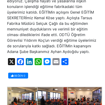
ediyoruz. Çalışma hayatı ve yasalarına ilişkin
konuların işlendiği eğitime fabrikadaki tüm
üyelerimiz katıldı. EĞİTİMin açılışını Genel EĞİTİM
SEKRETERİmiz Kemal Köse yaptı. Açılışta Tarsus
Fabrika Müdürü Selçuk Çağlı da bu eğitimden
memnuniyet duyduklarını ve verimli bir eğitim
olması dilediklerini ifade etti. ODTÜ Öğretim
Görevlisi Yıldırım Koç’un verdiği eğitime üyelerimiz
de sorularıyla katkı sağladı. EĞİTİMin kapanışını
Adana Şube Başkanımız Ayhan Aydoğdu yaptı.
X
Facebook
LinkedIn
WhatsApp
Messenger
Email
Share
BEĞEN
0