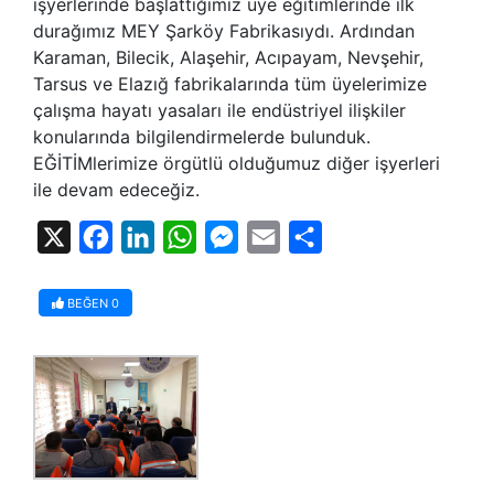
işyerlerinde başlattığımız üye eğitimlerinde ilk
durağımız MEY Şarköy Fabrikasıydı. Ardından
Karaman, Bilecik, Alaşehir, Acıpayam, Nevşehir,
Tarsus ve Elazığ fabrikalarında tüm üyelerimize
çalışma hayatı yasaları ile endüstriyel ilişkiler
konularında bilgilendirmelerde bulunduk.
EĞİTİMlerimize örgütlü olduğumuz diğer işyerleri
ile devam edeceğiz.
X
Facebook
LinkedIn
WhatsApp
Messenger
Email
Share
BEĞEN
0