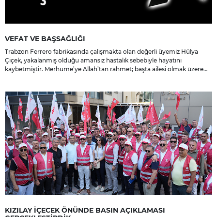
VEFAT VE BAŞSAĞLIĞI
Trabzon Ferrero fabrikasında çalışmakta olan değerli üyemiz Hülya
Çiçek, yakalanmış olduğu amansız hastalık sebebiyle hayatını
kaybetmiştir. Merhume’ye Allah’tan rahmet; başta ailesi olmak üzere
yakınlarına, sevenlerine ve çalışma arkadaşlarına başsağlığı ve sabır
dileriz.
KIZILAY İÇECEK ÖNÜNDE BASIN AÇIKLAMASI