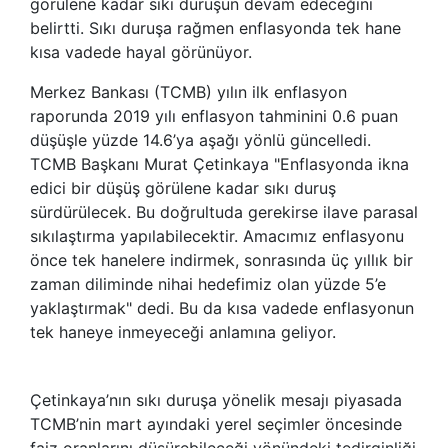
görülene kadar sıkı duruşun devam edeceğini
belirtti. Sıkı duruşa rağmen enflasyonda tek hane
kısa vadede hayal görünüyor.
Merkez Bankası (TCMB) yılın ilk enflasyon
raporunda 2019 yılı enflasyon tahminini 0.6 puan
düşüşle yüzde 14.6’ya aşağı yönlü güncelledi.
TCMB Başkanı Murat Çetinkaya "Enflasyonda ikna
edici bir düşüş görülene kadar sıkı duruş
sürdürülecek. Bu doğrultuda gerekirse ilave parasal
sıkılaştırma yapılabilecektir. Amacımız enflasyonu
önce tek hanelere indirmek, sonrasında üç yıllık bir
zaman diliminde nihai hedefimiz olan yüzde 5’e
yaklaştırmak" dedi. Bu da kısa vadede enflasyonun
tek haneye inmeyeceği anlamına geliyor.
Çetinkaya’nın sıkı duruşa yönelik mesajı piyasada
TCMB’nin mart ayındaki yerel seçimler öncesinde
faiz oranlarını düşürebileceği yönündeki tedirginliği