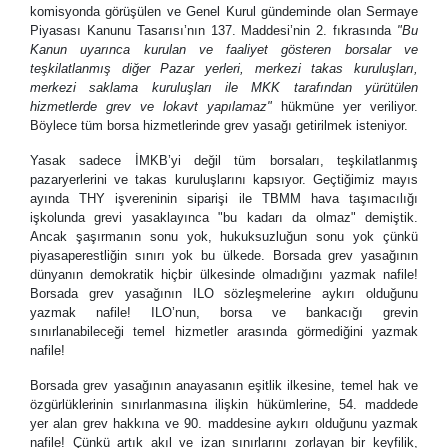
komisyonda görüşülen ve Genel Kurul gündeminde olan Sermaye
Piyasası Kanunu Tasarısı’nın 137. Maddesi’nin 2. fıkrasında
"Bu
Kanun uyarınca kurulan ve faaliyet gösteren borsalar ve
teşkilatlanmış diğer Pazar yerleri, merkezi takas kuruluşları,
merkezi saklama kuruluşları ile MKK tarafından yürütülen
hizmetlerde grev ve lokavt yapılamaz"
hükmüne yer veriliyor.
Böylece tüm borsa hizmetlerinde grev yasağı getirilmek isteniyor.
Yasak sadece İMKB’yi değil tüm borsaları, teşkilatlanmış
pazaryerlerini ve takas kuruluşlarını kapsıyor. Geçtiğimiz mayıs
ayında THY işvereninin siparişi ile TBMM hava taşımacılığı
işkolunda grevi yasaklayınca "bu kadarı da olmaz" demiştik.
Ancak şaşırmanın sonu yok, hukuksuzluğun sonu yok çünkü
piyasaperestliğin sınırı yok bu ülkede. Borsada grev yasağının
dünyanın demokratik hiçbir ülkesinde olmadığını yazmak nafile!
Borsada grev yasağının ILO sözleşmelerine aykırı olduğunu
yazmak nafile! ILO’nun, borsa ve bankacığı grevin
sınırlanabileceği temel hizmetler arasında görmediğini yazmak
nafile!
Borsada grev yasağının anayasanın eşitlik ilkesine, temel hak ve
özgürlüklerinin sınırlanmasına ilişkin hükümlerine, 54. maddede
yer alan grev hakkına ve 90. maddesine aykırı olduğunu yazmak
nafile! Çünkü artık akıl ve izan sınırlarını zorlayan bir keyfilik,