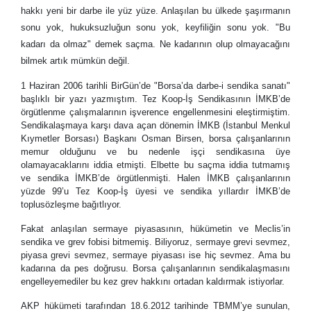
hakkı yeni bir darbe ile yüz yüze. Anlaşılan bu ülkede şaşırmanın
sonu yok, hukuksuzluğun sonu yok, keyfiliğin sonu yok. "Bu
kadarı da olmaz" demek saçma. Ne kadarının olup olmayacağını
bilmek artık mümkün değil.
1 Haziran 2006 tarihli BirGün’de "Borsa’da darbe-i sendika sanatı"
başlıklı bir yazı yazmıştım. Tez Koop-İş Sendikasının İMKB’de
örgütlenme çalışmalarının işverence engellenmesini eleştirmiştim.
Sendikalaşmaya karşı dava açan dönemin İMKB (İstanbul Menkul
Kıymetler Borsası) Başkanı Osman Birsen, borsa çalışanlarının
memur olduğunu ve bu nedenle işçi sendikasına üye
olamayacaklarını iddia etmişti. Elbette bu saçma iddia tutmamış
ve sendika İMKB’de örgütlenmişti. Halen İMKB çalışanlarının
yüzde 99’u Tez Koop-İş üyesi ve sendika yıllardır İMKB’de
toplusözleşme bağıtlıyor.
Fakat anlaşılan sermaye piyasasının, hükümetin ve Meclis’in
sendika ve grev fobisi bitmemiş. Biliyoruz, sermaye grevi sevmez,
piyasa grevi sevmez, sermaye piyasası ise hiç sevmez. Ama bu
kadarına da pes doğrusu. Borsa çalışanlarının sendikalaşmasını
engelleyemediler bu kez grev hakkını ortadan kaldırmak istiyorlar.
AKP hükümeti tarafından 18.6.2012 tarihinde TBMM’ye sunulan,