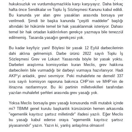
hukuksuzluk ve vurdumduymazlıkla karşı karşıyayız. Daha birkaç
hafta önce Sendikalar ve Toplu İş Sözleşmesi Kanunu kabul edildi.
Bu kanunda yer alan grev yasakları arasında borsaya yer
verilmedi. Şimdi bir başka kanunda "çeşitli maddeler" başlığı
altındaki bir hükümle temel bir hak yasaklanmak isteniyor. Dahası
temel bir hak ortadan kaldırılırken gerekçe yazmaya bile tenezzül
edilmemiş. Tasarıda yasağın gerekçesi yok.
Bu kadar keyfiyiz yani! Böylesi bir yasak 12 Eylül darbecilerinin
dahi aklına gelmemişti. Darbe ürünü 2822 sayılı Toplu İş
Sözleşmesi Grev ve Lokavt Yasasında böyle bir yasak yoktu.
Darbeleri araştırma komisyonları kuran Meclis, grev hakkına
darbecilerin bile vurmadığı bir darbeyi vurmaya hazırlanıyor. Hadi
AKP’yi anladık, grevi sevmiyor. Peki muhalefete ne demeli! 337
sıra sayılı komisyon raporuna bakınca CHP’nin ve MHP’nin de
itirazına rastlanmıyor. Bu iki partinin milletvekilleri tarafından
yazılan muhalefet şerhleri arasında grev yasağı yok.
Yoksa Meclis borsayla grev yasağı konusunda milli mutabık içinde
mi? TBMM genel kurulu başkanlık kürsüsünün hemen arkasında
"egemenlik kayıtsız şartsız milletindir" ifadesi yazılı. Eğer Meclis
bu yasağı kabul ederse oraya "egemenlik kayıtsız şartsız
piyasanındır" yazın. Yazın ki, yanlış anlaşılma olmasın!