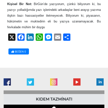
Kişisel Bir Not:
BirGün’de yazıyorum, çünkü biliyorum ki, bu
yazıyı yolladığımda yazı işlerindeki arkadaşlar beni arayıp yazıma
ilişkin bazı hassasiyetler iletmeyecek. Biliyorum ki, piyasanın,
hükümetin ve muktedirin eli bu yazıya uzanamayacak. Bu
fevkalade mühim bir duygu
X
Facebook
LinkedIn
WhatsApp
Messenger
Email
Share
BEĞEN
0
KIDEM TAZMİNATI