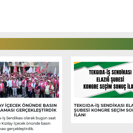
AY İÇECEK ÖNÜNDE BASIN
TEKGIDA-İŞ SENDİKASI EL
LAMASI GERÇEKLEŞTİRDİK
ŞUBESİ KONGRE SEÇİM S
İLANI
-İş Sendikası olarak bugün saat
e Kızılay İçecek önünde basın
ası gerçekleştirdik.