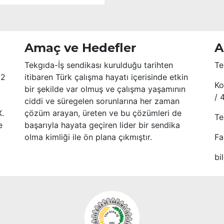
Amaç ve Hedefler
A
Tekgıda-İş sendikası kurulduğu tarihten
Te
52
itibaren Türk çalışma hayatı içerisinde etkin
Ko
bir şekilde var olmuş ve çalışma yaşamının
/ 
ciddi ve süregelen sorunlarına her zaman
X.
çözüm arayan, üreten ve bu çözümleri de
Te
e
başarıyla hayata geçiren lider bir sendika
olma kimliği ile ön plana çıkmıştır.
Fa
bi