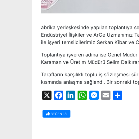
abrika yerleşkesinde yapılan toplantıya
Endüstriyel İlişkiler ve ArGe Uzmanımız T
ile işyeri temsilcilerimiz Serkan Kibar ve 
Toplantıya işveren adına ise Genel Müdür 
Karaman ve Üretim Müdürü Selim Dalkıran 
Tarafların karşılıklı toplu iş sözleşmesi sür
kısmında anlaşma sağlandı. Bir sonraki t
X
Facebook
LinkedIn
WhatsApp
Messenger
Email
Share
BEĞEN
18