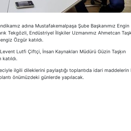
 sendikamız adına Mustafakemalpaşa Şube Başkanımız Engin
arık Tekgözli, Endüstriyel İlişkiler Uzmanımız Ahmetcan Taş
Cengiz Özgür katıldı.
Levent Lutfi Çiftçi, İnsan Kaynakları Müdürü Güzin Taşķın
katıldı.
eciyle ilgili dileklerini paylaştığı toplantıda idari maddelerin 
oplantı önümüzdeki günlerde yapılacak.