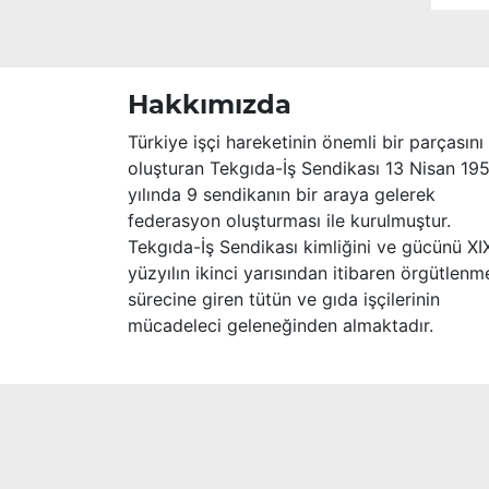
Merhume’ye Allah’tan rahmet; başta
ailesi olmak üzere yakınlarına,
sevenlerine ve çalışma arkadaşlarına
başsağlığı ve sabır dileriz.
Hakkımızda
Türkiye işçi hareketinin önemli bir parçasını
oluşturan Tekgıda-İş Sendikası 13 Nisan 19
yılında 9 sendikanın bir araya gelerek
federasyon oluşturması ile kurulmuştur.
Tekgıda-İş Sendikası kimliğini ve gücünü XI
yüzyılın ikinci yarısından itibaren örgütlenm
sürecine giren tütün ve gıda işçilerinin
mücadeleci geleneğinden almaktadır.