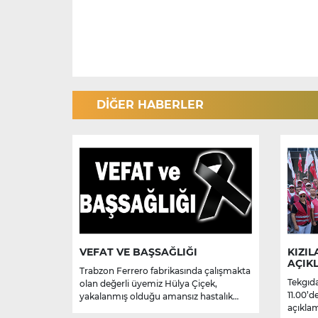
DİĞER HABERLER
VEFAT VE BAŞSAĞLIĞI
KIZIL
AÇIK
Trabzon Ferrero fabrikasında çalışmakta
Tekgıda
olan değerli üyemiz Hülya Çiçek,
11.00’d
yakalanmış olduğu amansız hastalık
açıklam
sebebiyle hayatını kaybetmiştir.