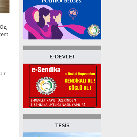
 Öz,
kent
E-DEVLET
bir
TESİS