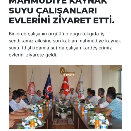
MAHMUDİYE KAYNAK
SUYU ÇALIŞANLARI
EVLERİNİ ZİYARET ETTİ.
Binlerce çalışanın örgütlü oldugu tekgıda-iş
sendikamız ailesine son katılan mahmudiye kaynak
suyu ltd.şti.(damla su) da çalışan kardeşlerimiz
evlerini ziyarete geldi.