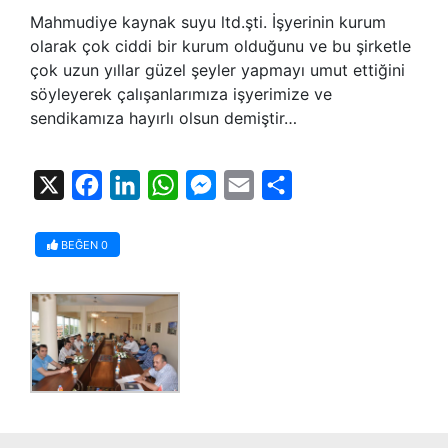
Mahmudiye kaynak suyu ltd.şti. İşyerinin kurum
olarak çok ciddi bir kurum olduğunu ve bu şirketle
çok uzun yıllar güzel şeyler yapmayı umut ettiğini
söyleyerek çalışanlarımıza işyerimize ve
sendikamıza hayırlı olsun demiştir…
X
Facebook
LinkedIn
WhatsApp
Messenger
Email
Share
BEĞEN
0