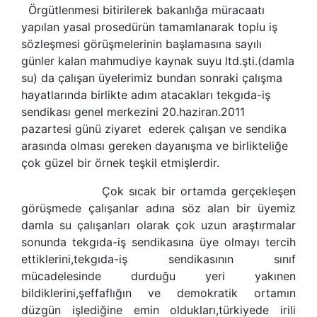
Örgütlenmesi bitirilerek bakanlığa müracaatı
yapılan yasal prosedürün tamamlanarak toplu iş
sözleşmesi görüşmelerinin başlamasına sayılı
günler kalan mahmudiye kaynak suyu ltd.şti.(damla
su) da çalışan üyelerimiz bundan sonraki çalışma
hayatlarında birlikte adım atacakları tekgıda-iş
sendikası genel merkezini 20.haziran.2011
pazartesi günü ziyaret ederek çalışan ve sendika
arasında olması gereken dayanışma ve birlikteliğe
çok güzel bir örnek teşkil etmişlerdir.
Çok sıcak bir ortamda gerçekleşen
görüşmede çalışanlar adına söz alan bir üyemiz
damla su çalışanları olarak çok uzun araştırmalar
sonunda tekgıda-iş sendikasına üye olmayı tercih
ettiklerini,tekgıda-iş sendikasının sınıf
mücadelesinde durduğu yeri yakınen
bildiklerini,şeffaflığın ve demokratik ortamın
düzgün işlediğine emin oldukları,türkiyede irili