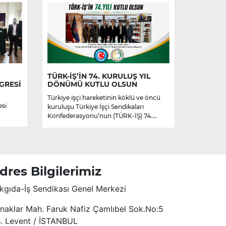
TÜRK-İŞ’İN 74. KURULUŞ YIL
GRESİ
DÖNÜMÜ KUTLU OLSUN
Türkiye işçi hareketinin köklü ve öncü
esi
kuruluşu Türkiye İşçi Sendikaları
Konfederasyonu’nun (TÜRK-İŞ) 74.
kuruluş yıl dönümünü kutluyoruz.
dres Bilgilerimiz
kgıda-İş Sendikası Genel Merkezi
naklar Mah. Faruk Nafiz Çamlıbel Sok.No:5
4. Levent / İSTANBUL