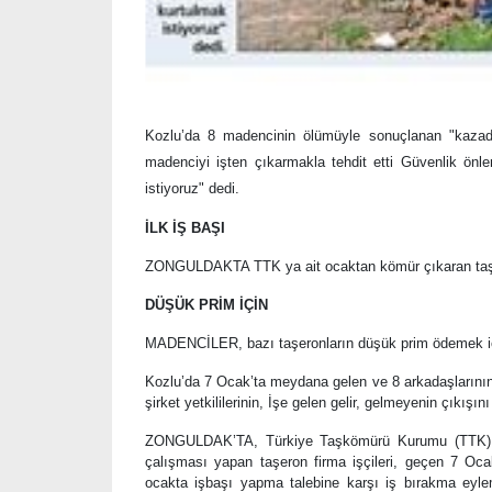
Kozlu’da 8 madencinin ölümüyle sonuçlanan "kazada
madenciyi işten çıkarmakla tehdit etti Güvenlik önle
istiyoruz" dedi.
İLK İŞ BAŞI
ZONGULDAKTA TTK ya ait ocaktan kömür çıkaran taşeron
DÜŞÜK PRİM İÇİN
MADENCİLER, bazı taşeronların düşük prim ödemek için ke
Kozlu’da 7 Ocak’ta meydana gelen ve 8 arkadaşlarının 
şirket yetkililerinin, İşe gelen gelir, gelmeyenin çıkışın
ZONGULDAK’TA, Türkiye Taşkömürü Kurumu (TTK) Ko
çalışması yapan taşeron firma işçileri, geçen 7 Oc
ocakta işbaşı yapma talebine karşı iş bırakma eylemi