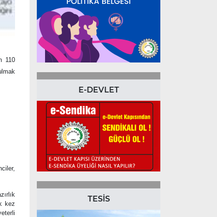
n 110
tulmak
E-DEVLET
ciler,
ırlık
TESİS
k kez
eterli