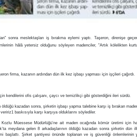
n" sonra meslektaşları iş bırakma eylemi yaptı. Taşeron, direnişe geçe
mlerinin hâlâ yetersiz olduğunu söyleyen madenciler, "Artık kölelikten kur
 firma, kazanın ardından dün ilk kez işbaşı yapması için işçileri çağırdı.
ndilerini ofis çalışanı, çaycı ve temizlikçi gibi gösterdiğini ileri sürdü.
öldüğü kazadan sonra, şirketin işbaşı yapma talebine karşı iş bırakan maden
ı veririz1 baskısıyla karşı karşıya olduklarını söylediler.
zlu Müessese Müdürlüğü’ne ait maden ocağında kömür üretimi için haz
ak’ta meydana gelen 8 arkadaşlarının öldüğü kazadan sonra şirketin dün il
 başlattı. Şirket şantiyesi önünde toplanan ve iş güvenliği önlemlerinin y