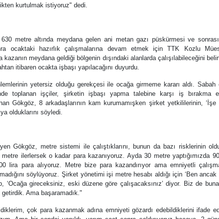
kten kurtulmak istiyoruz" dedi.
in 630 metre altında meydana gelen ani metan gazı püskürmesi ve sonrası
nra ocaktaki hazırlık çalışmalarına devam etmek için TTK Kozlu Müe
 kazanın meydana geldiği bölgenin dışındaki alanlarda çalışılabileceğini beli
ahtan itibaren ocakta işbaşı yapılacağını duyurdu.
nlemlerinin yetersiz olduğu gerekçesi ile ocağa girmeme kararı aldı. Sabah
nde toplanan işçiler, şirketin işbaşı yapma talebine karşı iş bırakma e
han Gökgöz, 8 arkadaşlarının kam kurumamışken şirket yetkililerinin, ‘İşe
ıya olduklarını söyledi.
yen Gökgöz, metre sistemi ile çalıştıklarını, bunun da bazı risklerinin ol
 metre ilerlersek o kadar para kazanıyoruz. Ayda 30 metre yaptığımızda 9
0 lira para alıyoruz. Metre bize para kazandırıyor ama emniyetli çalışm
madığını söylüyoruz. Şirket yönetimi işi metre hesabı aldığı için ‘Ben ancak
ıp, ‘Ocağa gireceksiniz, eski düzene göre çalışacaksınız’ diyor. Biz de buna
e getirdik. Ama başaramadık."
ldiklerim, çok para kazanmak adına emniyeti gözardı edebildiklerini ifade e