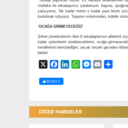
"Sondaj yaptıktan sonra, 1-2 vardiya dinlendirmen l
mutlaka bir arkadaşımız yaralanıyor, başına, ayağın
çalışıyoruz. Ne kadar metre o kadar para bizim i
kurtulmak istiyoruz. Taşeron sisteminden, kölelik sist
‘OCAĞA GİRMEYECEĞİZ’
Şirket yöneticilerinin ölen 8 arkadaşlarının ailelerini
kadar eylemlerini sürdüreceklerini, ocağa girmeyece
kendilerinin temizlediğini, ancak önceki geceden itib
belirtti.
X
Facebook
LinkedIn
WhatsApp
Messenger
Email
Share
BEĞEN
0
DİĞER HABERLER