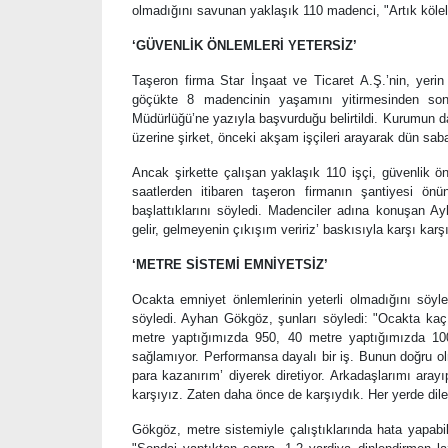
olmadığını savunan yaklaşık 110 madenci, "Artık köleli
‘GÜVENLİK ÖNLEMLERİ YETERSİZ’
Taşeron firma Star İnşaat ve Ticaret A.Ş.’nin, yer
göçükte 8 madencinin yaşamını yitirmesinden so
Müdürlüğü’ne yazıyla başvurduğu belirtildi. Kurumun da
üzerine şirket, önceki akşam işçileri arayarak dün sab
Ancak şirkette çalışan yaklaşık 110 işçi, güvenlik ö
saatlerden itibaren taşeron firmanın şantiyesi önü
başlattıklarını söyledi. Madenciler adına konuşan Ay
gelir, gelmeyenin çıkışım veririz’ baskısıyla karşı karş
‘METRE SİSTEMİ EMNİYETSİZ’
Ocakta emniyet önlemlerinin yeterli olmadığını söyle
söyledi. Ayhan Gökgöz, şunları söyledi: "Ocakta kaç
metre yaptığımızda 950, 40 metre yaptığımızda 100
sağlamıyor. Performansa dayalı bir iş. Bunun doğru ol
para kazanırım’ diyerek diretiyor. Arkadaşlarımı aray
karşıyız. Zaten daha önce de karşıydık. Her yerde dil
Gökgöz, metre sistemiyle çalıştıklarında hata yapabi