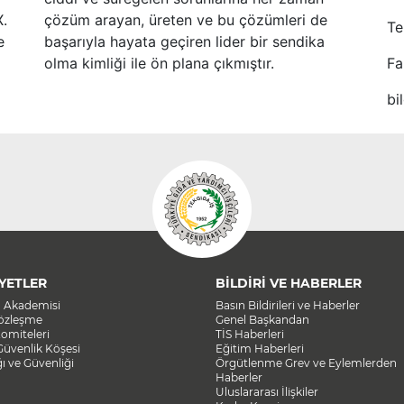
X.
çözüm arayan, üreten ve bu çözümleri de
Te
e
başarıyla hayata geçiren lider bir sendika
olma kimliği ile ön plana çıkmıştır.
Fa
bi
YETLER
BİLDİRİ VE HABERLER
a Akademisi
Basın Bildirileri ve Haberler
Sözleşme
Genel Başkandan
omiteleri
TİS Haberleri
Güvenlik Köşesi
Eğitim Haberleri
ğı ve Güvenliği
Örgütlenme Grev ve Eylemlerden
Haberler
Uluslararası İlişkiler