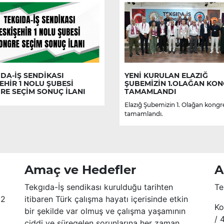
DA-İŞ SENDİKASI
YENİ KURULAN ELAZIĞ
EHİR 1 NOLU ŞUBESİ
ŞUBEMİZİN 1.OLAĞAN KON
RE SEÇİM SONUÇ İLANI
TAMAMLANDI
Elazığ Şubemizin 1. Olağan kongr
tamamlandı.
Amaç ve Hedefler
A
Tekgıda-İş sendikası kurulduğu tarihten
Te
52
itibaren Türk çalışma hayatı içerisinde etkin
Ko
bir şekilde var olmuş ve çalışma yaşamının
/ 
ciddi ve süregelen sorunlarına her zaman