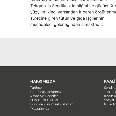
Tekgıda-İş Sendikası kimliğini ve gücünü XI
yüzyılın ikinci yarısından itibaren örgütlenm
sürecine giren tütün ve gıda işçilerinin
mücadeleci geleneğinden almaktadır.
HAKKIMIZDA
FAALİ
Tarihçe
Sendik
Genel Başkanlarımız
Toplu 
Amaç ve Hedefler
Kadın K
SON GENEL KURUL
Sosyal 
Logo ve Kurumsal Kullanım
İş Sağlı
Tüzüğümüz