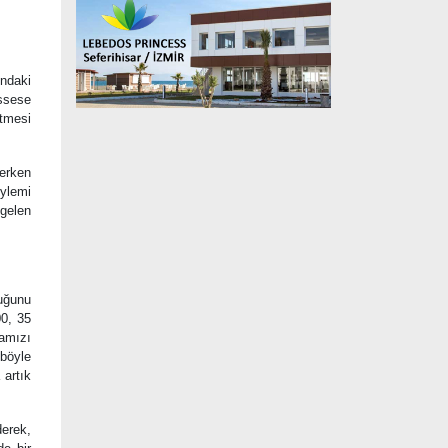
ndaki
ssese
rtmesi
 erken
ylemi
 gelen
duğunu
00, 35
amızı
 böyle
 artık
derek,