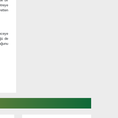
de bir
etreye
etten
inceye
üğü de
duğunu