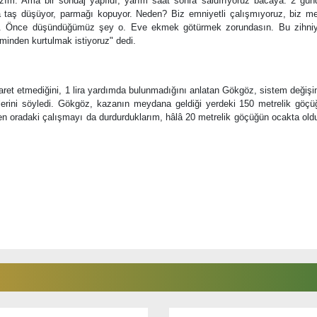
azım. Ama bir sondaj yapıldı, yarım saat sonra saldırıyoruz bacaya. 2 gün
a taş düşüyor, parmağı kopuyor. Neden? Biz emniyetli çalışmıyoruz, biz m
çin. Önce düşündüğümüz şey o. Eve ekmek götürmek zorundasın. Bu zihniy
eminden kurtulmak istiyoruz" dedi.
 ziyaret etmediğini, 1 lira yardımda bulunmadığını anlatan Gökgöz, sistem değiş
klerini söyledi. Gökgöz, kazanın meydana geldiği yerdeki 150 metrelik göç
aren oradaki çalışmayı da durdurduklarım, hâlâ 20 metrelik göçüğün ocakta ol