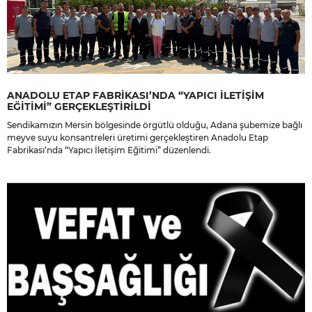
ANADOLU ETAP FABRİKASI’NDA “YAPICI İLETİŞİM
EĞİTİMİ” GERÇEKLEŞTİRİLDİ
Sendikamızın Mersin bölgesinde örgütlü olduğu, Adana şubemize bağlı
meyve suyu konsantreleri üretimi gerçekleştiren Anadolu Etap
Fabrikası’nda “Yapıcı İletişim Eğitimi” düzenlendi.