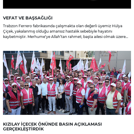
VEFAT VE BAŞSAĞLIĞI
Trabzon Ferrero fabrikasında çalışmakta olan değerli üyemiz Hülya
Çiçek, yakalanmış olduğu amansız hastalık sebebiyle hayatını
kaybetmiştir. Merhume’ye Allah’tan rahmet; başta ailesi olmak üzere
yakınlarına, sevenlerine ve çalışma arkadaşlarına başsağlığı ve sabır
dileriz.
KIZILAY İÇECEK ÖNÜNDE BASIN AÇIKLAMASI
GERÇEKLEŞTİRDİK