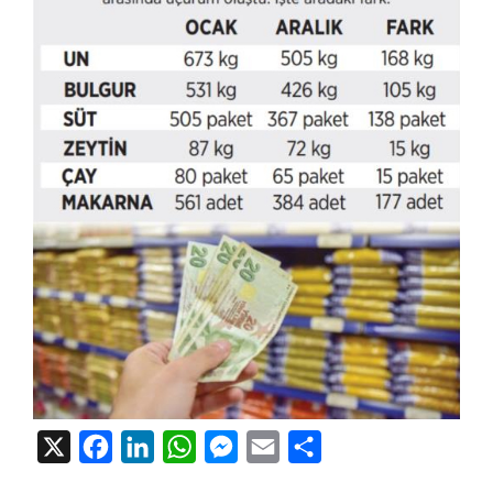
X
Facebook
LinkedIn
WhatsApp
Messenger
Email
Share