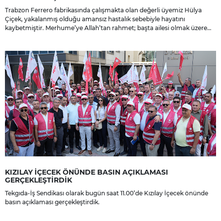
Trabzon Ferrero fabrikasında çalışmakta olan değerli üyemiz Hülya
Çiçek, yakalanmış olduğu amansız hastalık sebebiyle hayatını
kaybetmiştir. Merhume’ye Allah’tan rahmet; başta ailesi olmak üzere
yakınlarına, sevenlerine ve çalışma arkadaşlarına başsağlığı ve sabır
dileriz.
KIZILAY İÇECEK ÖNÜNDE BASIN AÇIKLAMASI
GERÇEKLEŞTİRDİK
Tekgıda-İş Sendikası olarak bugün saat 11.00’de Kızılay İçecek önünde
basın açıklaması gerçekleştirdik.