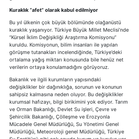
Kuraklık “afet” olarak kabul edilmiyor
Bu yıl ülkenin çok büyük bölümünde olağanüstü
kuraklık yaşanıyor. Türkiye Büyük Millet Meclisi’nde
“Kürsel İklim Değişikliği Araştırma Komisyonu”
kuruldu. Komisyonun, bilim insanları ile yapılan
görüşme tutanakları incelendiğinde, Türkiye’deki
ortalama yağış miktarı konusunda bile henüz net
verilerin ortaya konulamadığını görüyoruz.
Bakanlık ve ilgili kurumların yapısındaki
değişiklikler bir dağınıklığa, sorunun ve konunun
sahipsiz kalmasına neden oluyor. Bu değişiklikler
kurumsal hafızayı, bilgi birikimini yok ediyor. Tarım
ve Orman Bakanlığı, Devlet Su işleri, Çevre ve
Şehircilik Bakanlığı, Çölleşme ve Erozyonla
Mücadele Genel Müdürlüğü, Su Yönetimi Genel
Müdürlüğü, Meteoroloji genel Müdürlüğü, Türkiye
Su Enstitüsü gibi çok sayıda kurum ve kuruluş var.