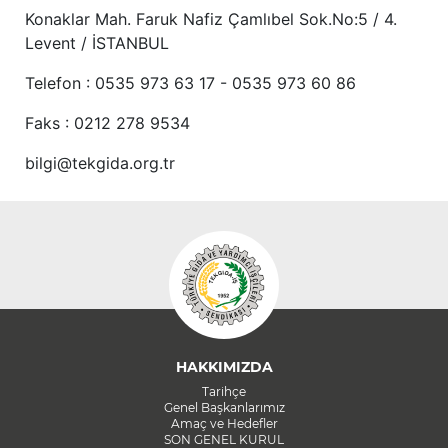
Konaklar Mah. Faruk Nafiz Çamlıbel Sok.No:5 / 4.
Levent / İSTANBUL
Telefon : 0535 973 63 17 - 0535 973 60 86
Faks : 0212 278 9534
bilgi@tekgida.org.tr
HAKKIMIZDA
Tarihçe
Genel Başkanlarımız
Amaç ve Hedefler
SON GENEL KURUL