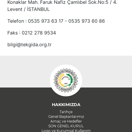
Konaklar Mah. Faruk Nafiz Çamlıbel Sok.No:5 / 4.
Levent / İSTANBUL
Telefon : 0535 973 63 17 - 0535 973 60 86
Faks : 0212 278 9534
bilgi@tekgida.org.tr
HAKKIMIZDA
Tarihçe
Genel Başkanlarımız
Amaç ve Hedefler
SON GENEL KURUL
Logo ve Kurumsal Kullanım