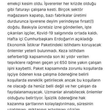
emekçi kesim oldu. İşverenler her krizde olduğu
gibi faturayı çalışana kesti. Birçok sektör
mağazasını kapatıp, bazı fabrikalar üretimi
durdurunca işverene deyim yerindeyse fırsat(!)
doğdu. Baskıyla ücretsiz izne gönderilen, işte
çıkarılan işçiler, Kovid-19 salgınında ortada kaldı.
Hafta içi Cumhurbaşkanı Erdoğan’ın açıkladığı
Ekonomik İstikrar Paketindeki istihdamı koruyacak
önlemler yeterli bulunmadı. Keza istihdam
seferberliği kapsamında son iki yıldır verilen
teşviklere rağmen geçen yıl 650 bine yakın çalışan
işini kaybetti. Paket kapsamında zorunlu koşullarda
işçiye ödenen kısa çalışma ödeneğine belirli
koşullarda esneklik getirilecek ancak bu koşulların
ne olacağı da henüz belli değil ve her çalışan da
faydalanamayacak. Uzmanlar alınabilecek önlemler
olduğunu belirtiyor. İşsizlik ödeneğine hak
kazanma şartlarının kolaylaştırılması, süresinin
uzatılması, miktarının artırılması çözüm