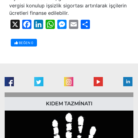
vergisi konulup işsizlik sigortası artırılarak işçilerin
ücretleri finanse edilebilir.
X
Facebook
LinkedIn
WhatsApp
Messenger
Email
Share
BEĞEN
0
KIDEM TAZMİNATI