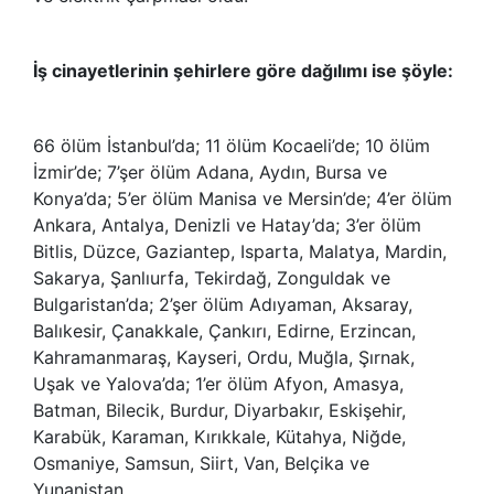
İş cinayetlerinin şehirlere göre dağılımı ise şöyle:
66 ölüm İstanbul’da; 11 ölüm Kocaeli’de; 10 ölüm
İzmir’de; 7’şer ölüm Adana, Aydın, Bursa ve
Konya’da; 5’er ölüm Manisa ve Mersin’de; 4’er ölüm
Ankara, Antalya, Denizli ve Hatay’da; 3’er ölüm
Bitlis, Düzce, Gaziantep, Isparta, Malatya, Mardin,
Sakarya, Şanlıurfa, Tekirdağ, Zonguldak ve
Bulgaristan’da; 2’şer ölüm Adıyaman, Aksaray,
Balıkesir, Çanakkale, Çankırı, Edirne, Erzincan,
Kahramanmaraş, Kayseri, Ordu, Muğla, Şırnak,
Uşak ve Yalova’da; 1’er ölüm Afyon, Amasya,
Batman, Bilecik, Burdur, Diyarbakır, Eskişehir,
Karabük, Karaman, Kırıkkale, Kütahya, Niğde,
Osmaniye, Samsun, Siirt, Van, Belçika ve
Yunanistan.