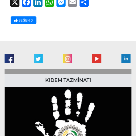
X
Facebook
LinkedIn
WhatsApp
Messenger
Email
Share
BEĞEN
0
KIDEM TAZMİNATI