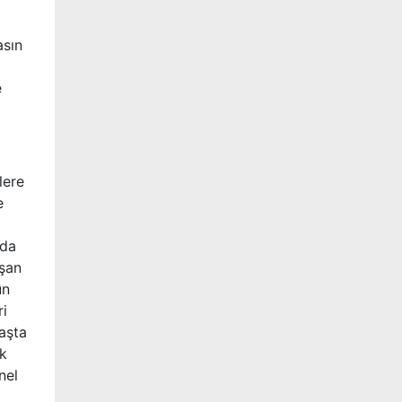
asın
e
lere
e
nda
ışan
ün
ri
Başta
ek
nel