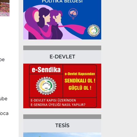
E-DEVLET
be
Şube
Koca
TESİS