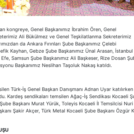
lan kongreye, Genel Başkanımız İbrahim Ören, Genel
eterimiz Ali Bükülmez ve Genel Teşkilatlanma Sekreterimiz
rımızdan da Ankara Fırınları Şube Başkanımız Çelebi
fik Kayhan, Gebze Şube Başkanımız Ünal Arasan, İstanbul
 Efe, Samsun Şube Başkanımız Ali Başkeser, Rize Dosan Şu
syonu Başkanımız Neslihan Taşoluk Nakaş katıldı.
ilen Türk-İş Genel Başkan Danışmanı Adnan Uyar katılırken
ldu. Kardeş sendikaları temsilen Ağaç-İş Sendikası Kocaeli 
Şube Başkanı Murat Yürük, Toleyis Kocaeli İl Temsilcisi Nuri
şkanı Şakir Akçer, Türk Metal Kocaeli Şube Başkanı Özgür 
RUŞU