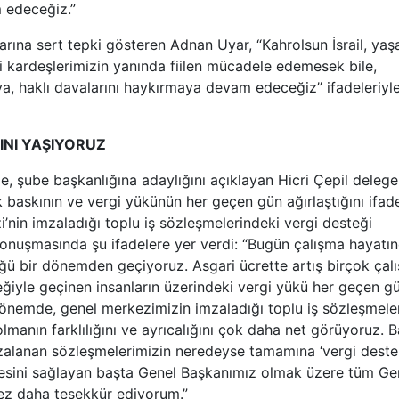
 edeceğiz.”
mlarına sert tepki gösteren Adnan Uyar, “Kahrolsun İsrail, yaş
nli kardeşlerimizin yanında fiilen mücadele edemesek bile,
a, haklı davalarını haykırmaya devam edeceğiz” ifadeleriyl
INI YAŞIYORUZ
, şube başkanlığına adaylığını açıklayan Hicri Çepil delege
k baskının ve vergi yükünün her geçen gün ağırlaştığını ifad
’nin imzaladığı toplu iş sözleşmelerindeki vergi desteği
konuşmasında şu ifadelere yer verdi: “Bugün çalışma hayatı
ü bir dönemden geçiyoruz. Asgari ücrette artış birçok çal
eğiyle geçinen insanların üzerindeki vergi yükü her geçen g
 dönemde, genel merkezimizin imzaladığı toplu iş sözleşmele
lmanın farklılığını ve ayrıcalığını çok daha net görüyoruz. 
zalanan sözleşmelerimizin neredeyse tamamına ‘vergi dest
esini sağlayan başta Genel Başkanımız olmak üzere tüm Ge
ez daha teşekkür ediyorum.”