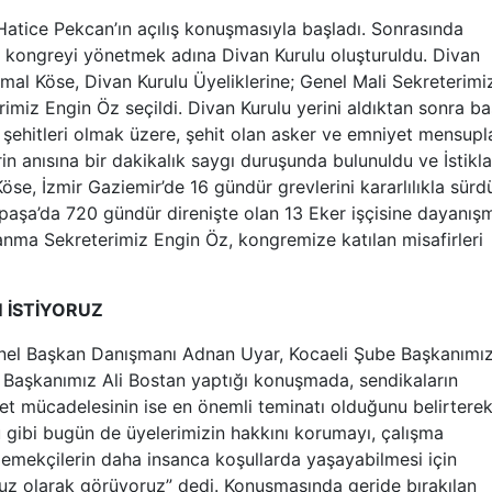
atice Pekcan’ın açılış konuşmasıyla başladı. Sonrasında
, kongreyi yönetmek adına Divan Kurulu oluşturuldu. Divan
mal Köse, Divan Kurulu Üyeliklerine; Genel Mali Sekreterimiz
miz Engin Öz seçildi. Divan Kurulu yerini aldıktan sonra ba
şehitleri olmak üzere, şehit olan asker ve emniyet mensupla
rin anısına bir dakikalık saygı duruşunda bulunuldu ve İstikla
se, İzmir Gaziemir’de 16 gündür grevlerini kararlılıkla sürd
lpaşa’da 720 gündür direnişte olan 13 Eker işçisine dayanış
tlanma Sekreterimiz Engin Öz, kongremize katılan misafirleri
M İSTİYORUZ
Genel Başkan Danışmanı Adnan Uyar, Kocaeli Şube Başkanımız
 Başkanımız Ali Bostan yaptığı konuşmada, sendikaların
let mücadelesinin ise en önemli teminatı olduğunu belirterek
u gibi bugün de üyelerimizin hakkını korumayı, çalışma
emekçilerin daha insanca koşullarda yaşayabilmesi için
 olarak görüyoruz” dedi. Konuşmasında geride bırakılan