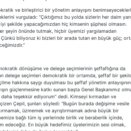
atik ve birleştirici bir yönetim anlayışını benimseyecekleri
eklerini vurguladı: “Çıktığımız bu yolda sizlerin her daim ya
 iyi şekilde yapacağımızdan hiç kimsenin şüphesi olmasın.
 her şeyin önünde tutmak, hiçbir üyemizi yargılamadan
Çünkü biliyoruz ki bizleri bir arada tutan en büyük güç; or
ceğimizdir.”
kratik dönüşüme ve delege seçimlerinin şeffaflığına da
lan delege seçimleri demokratik bir ortamda, şeffaf bir şekil
eçilme hakkına saygı duyulması bu şeffaf yönetim anlayışının
yışın güçlenmesine katkı sunan başta Genel Başkanımız olm
 daha teşekkür ediyorum” dedi. Kimseyi kırmadan ve
 çizen Çepil, şunları söyledi: “Bugün burada değişime vesile
i kırmamak, üzmemek ve ayrıştırmamak adına büyük bir
mize bağlı tüm iş yerlerinde birlik ve beraberlik içinde,
 edeceğiz. En büyük hedefimiz üyelerimizin sesi olmak,