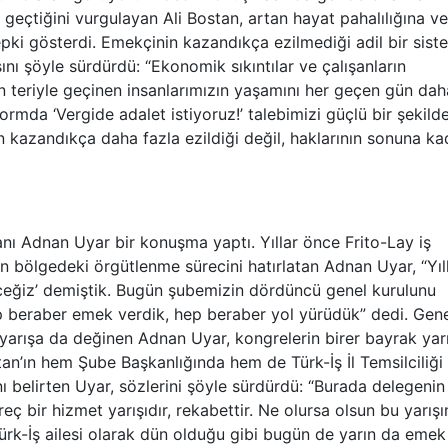
geçtiğini vurgulayan Ali Bostan, artan hayat pahalılığına ve
epki gösterdi. Emekçinin kazandıkça ezilmediği adil bir sist
ını şöyle sürdürdü: “Ekonomik sıkıntılar ve çalışanların
ın teriyle geçinen insanlarımızın yaşamını her geçen gün da
formda ‘Vergide adalet istiyoruz!’ talebimizi güçlü bir şekild
kazandıkça daha fazla ezildiği değil, haklarının sonuna ka
ı Adnan Uyar bir konuşma yaptı. Yıllar önce Frito-Lay iş
n bölgedeki örgütlenme sürecini hatırlatan Adnan Uyar, “Yıl
eceğiz’ demiştik. Bugün şubemizin dördüncü genel kurulunu
 beraber emek verdik, hep beraber yol yürüdük” dedi. Gen
yarışa da değinen Adnan Uyar, kongrelerin birer bayrak yarı
an’ın hem Şube Başkanlığında hem de Türk-İş İl Temsilciliği
nı belirten Uyar, sözlerini şöyle sürdürdü: “Burada delegenin
ç bir hizmet yarışıdır, rekabettir. Ne olursa olsun bu yarışı
ürk-İş ailesi olarak dün olduğu gibi bugün de yarın da emek