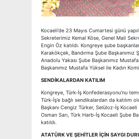
Kocaeli’de 23 Mayıs Cumartesi günü yapı
Sekreterimiz Kemal Köse, Genel Mali Sekr
Engin Öz katıldı. Kongreye şube başkanla
Karakökçek, Bandırma Şube Başkanımız Şe
Anadolu Yakası Şube Başkanımız Mustafa
Başkanımız Mustafa Yüksel ile Kadın Komi
SENDİKALARDAN KATILIM
Kongreye, Türk-İş Konfederasyonu’nu tems
Türk-İş’e bağlı sendikalardan da katılım o
Başkanı Cengiz Türker, Selüloz-İş Kocaeli 
Osman Sarı, Türk Harb-İş Kocaeli Şube Ba
katıldı.
ATATÜRK VE ŞEHİTLER İÇİN SAYGI DU