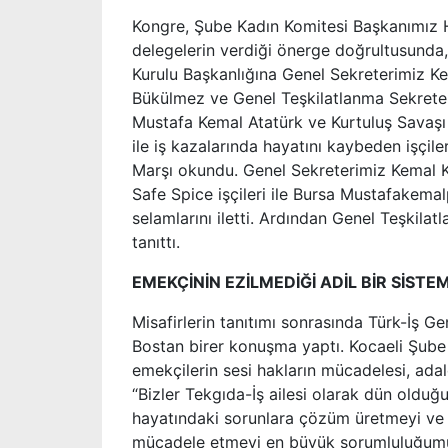
Kongre, Şube Kadın Komitesi Başkanımız H
delegelerin verdiği önerge doğrultusunda
Kurulu Başkanlığına Genel Sekreterimiz Ke
Bükülmez ve Genel Teşkilatlanma Sekreteri
Mustafa Kemal Atatürk ve Kurtuluş Savaşı 
ile iş kazalarında hayatını kaybeden işçile
Marşı okundu. Genel Sekreterimiz Kemal Kö
Safe Spice işçileri ile Bursa Mustafakema
selamlarını iletti. Ardından Genel Teşkila
tanıttı.
EMEKÇİNİN EZİLMEDİĞİ ADİL BİR SİSTE
Misafirlerin tanıtımı sonrasında Türk-İş 
Bostan birer konuşma yaptı. Kocaeli Şube
emekçilerin sesi hakların mücadelesi, ada
“Bizler Tekgıda-İş ailesi olarak dün olduğ
hayatındaki sorunlara çözüm üretmeyi ve 
mücadele etmeyi en büyük sorumluluğumuz