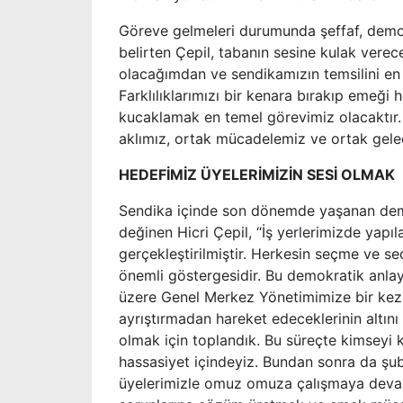
Göreve gelmeleri durumunda şeffaf, demokr
belirten Çepil, tabanın sesine kulak verec
olacağımdan ve sendikamızın temsilini en
Farklılıklarımızı bir kenara bırakıp emeği
kucaklamak en temel görevimiz olacaktır. 
aklımız, ortak mücadelemiz ve ortak gele
HEDEFİMİZ ÜYELERİMİZİN SESİ OLMAK
Sendika içinde son dönemde yaşanan demo
değinen Hicri Çepil, “İş yerlerimizde yapı
gerçekleştirilmiştir. Herkesin seçme ve s
önemli göstergesidir. Bu demokratik anla
üzere Genel Merkez Yönetimimize bir kez
ayrıştırmadan hareket edeceklerinin altını
olmak için toplandık. Bu süreçte kimsey
hassasiyet içindeyiz. Bundan sonra da şube
üyelerimizle omuz omuza çalışmaya devam