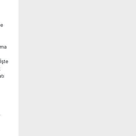
ve
şma
İşte
k
tı
e