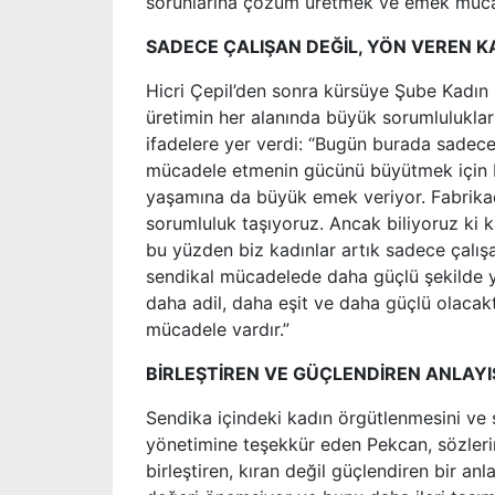
sorunlarına çözüm üretmek ve emek mücade
SADECE ÇALIŞAN DEĞİL, YÖN VEREN 
Hicri Çepil’den sonra kürsüye Şube Kadın 
üretimin her alanında büyük sorumlulukla
ifadelere yer verdi: “Bugün burada sadece 
mücadele etmenin gücünü büyütmek için bir
yaşamına da büyük emek veriyor. Fabrika
sorumluluk taşıyoruz. Ancak biliyoruz ki 
bu yüzden biz kadınlar artık sadece çalışa
sendikal mücadelede daha güçlü şekilde ye
daha adil, daha eşit ve daha güçlü olacak
mücadele vardır.”
BİRLEŞTİREN VE GÜÇLENDİREN ANLAY
Sendika içindeki kadın örgütlenmesini ve 
yönetimine teşekkür eden Pekcan, sözlerini
birleştiren, kıran değil güçlendiren bir an