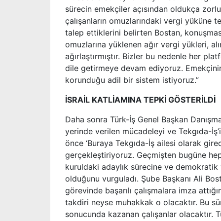
sürecin emekçiler açısından oldukça zorlu 
çalışanların omuzlarındaki vergi yüküne t
talep ettiklerini belirten Bostan, konuşmas
omuzlarına yüklenen ağır vergi yükleri, al
ağırlaştırmıştır. Bizler bu nedenle her plat
dile getirmeye devam ediyoruz. Emekçinin 
korunduğu adil bir sistem istiyoruz.”
İSRAİL KATLİAMINA TEPKİ GÖSTERİLDİ
Daha sonra Türk-İş Genel Başkan Danışman
yerinde verilen mücadeleyi ve Tekgıda-İş’i
önce ‘Buraya Tekgıda-İş ailesi olarak gir
gerçekleştiriyoruz. Geçmişten bugüne hep
kuruldaki adaylık sürecine ve demokratik 
olduğunu vurguladı. Şube Başkanı Ali Bost
görevinde başarılı çalışmalara imza attığı
takdiri neyse muhakkak o olacaktır. Bu süre
sonucunda kazanan çalışanlar olacaktır. T