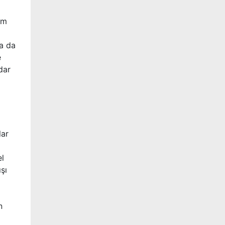
em
ha da
e
dar
lar
el
şı
n