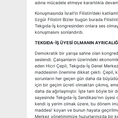
adına mücadele etmeye kararlılıkla devam
Konuşmasında İsrail’in Filistin’deki katlia
özgür Filistin! Bizler bugün burada Filisti
Tekgıda-İş kongresinden onlara ses olmay
konuşmasını sonlandırdı.
TEKGIDA-İŞ ÜYESİ OLMANIN AYRICALIĞ
Demokratik bir yarışa sahne olan kongrede
seslendi. Çalışanların üzerindeki ekonomi
eden Hicri Çepil, Tekgıda-İş Genel Merkezi
maddesinin önemine dikkat çekti. Çepil, 
sorunların her geçen gün daha da büyüdüğ
için bir geçim ücreti olmaktan çıkmış, em
daha da ağırlaşmıştır. İşte tam böyle bir
sayesinde Tekgıda-İş Sendikası’nın üyesi o
kendi iş yerim olmak üzere, bu dönem im
maddesi’ koyan ve bunun hayata geçirilm
Merkez yönetimimize huzurlarınızda bir k