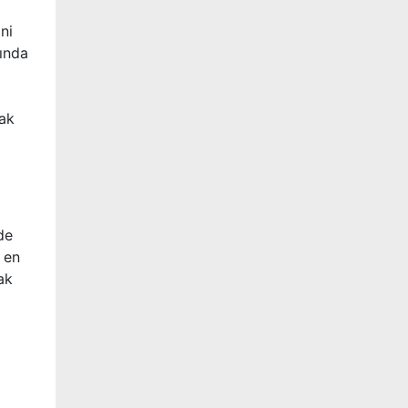
ni
nında
tak
de
 en
ak