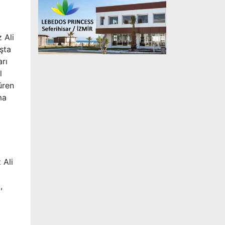
 Ali
şta
rı
l
üren
ma
 Ali
,