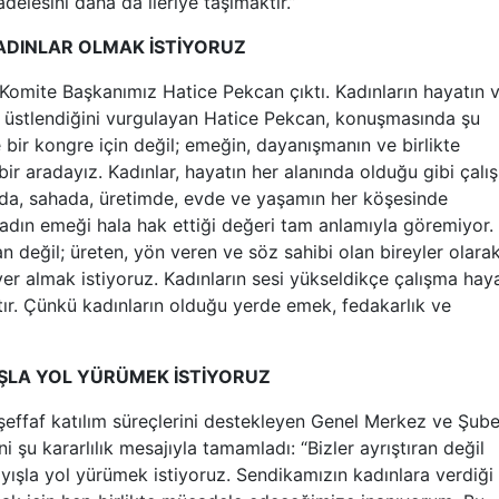
lesini daha da ileriye taşımaktır.”
KADINLAR OLMAK İSTİYORUZ
Komite Başkanımız Hatice Pekcan çıktı. Kadınların hayatın 
r üstlendiğini vurgulayan Hatice Pekcan, konuşmasında şu
bir kongre için değil; emeğin, dayanışmanın ve birlikte
 aradayız. Kadınlar, hayatın her alanında olduğu gibi çalı
da, sahada, üretimde, evde ve yaşamın her köşesinde
kadın emeği hala hak ettiği değeri tam anlamıyla göremiyor. 
n değil; üreten, yön veren ve söz sahibi olan bireyler olara
r almak istiyoruz. Kadınların sesi yükseldikçe çalışma haya
tır. Çünkü kadınların olduğu yerde emek, fedakarlık ve
IŞLA YOL YÜRÜMEK İSTİYORUZ
şeffaf katılım süreçlerini destekleyen Genel Merkez ve Şub
 şu kararlılık mesajıyla tamamladı: “Bizler ayrıştıran değil
layışla yol yürümek istiyoruz. Sendikamızın kadınlara verdiği