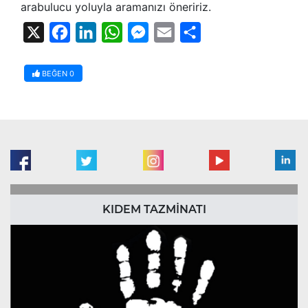
arabulucu yoluyla aramanızı öneririz.
X
Facebook
LinkedIn
WhatsApp
Messenger
Email
Share
BEĞEN
0
KIDEM TAZMİNATI