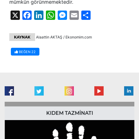
mümkün görünmemektedir.
X
Facebook
LinkedIn
WhatsApp
Messenger
Email
Share
KAYNAK
Alaattin AKTAŞ / Ekonomim.com
BEĞEN
22
KIDEM TAZMİNATI