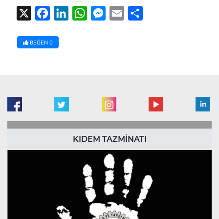
X
Facebook
LinkedIn
WhatsApp
Messenger
Email
Share
BEĞEN
0
KIDEM TAZMİNATI