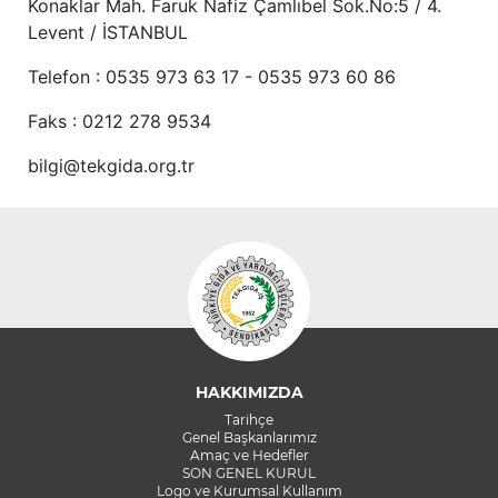
Konaklar Mah. Faruk Nafiz Çamlıbel Sok.No:5 / 4.
Levent / İSTANBUL
Telefon : 0535 973 63 17 - 0535 973 60 86
Faks : 0212 278 9534
bilgi@tekgida.org.tr
HAKKIMIZDA
Tarihçe
Genel Başkanlarımız
Amaç ve Hedefler
SON GENEL KURUL
Logo ve Kurumsal Kullanım