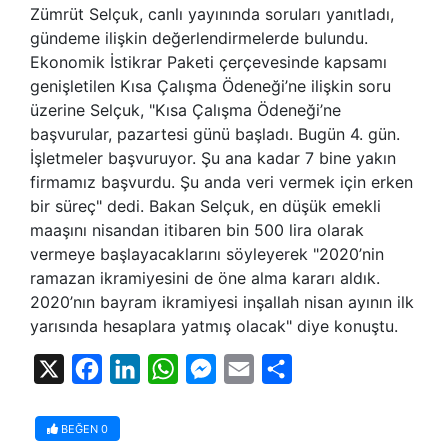
Zümrüt Selçuk, canlı yayınında soruları yanıtladı,
gündeme ilişkin değerlendirmelerde bulundu.
Ekonomik İstikrar Paketi çerçevesinde kapsamı
genişletilen Kısa Çalışma Ödeneği’ne ilişkin soru
üzerine Selçuk, "Kısa Çalışma Ödeneği’ne
başvurular, pazartesi günü başladı. Bugün 4. gün.
İşletmeler başvuruyor. Şu ana kadar 7 bine yakın
firmamız başvurdu. Şu anda veri vermek için erken
bir süreç" dedi. Bakan Selçuk, en düşük emekli
maaşını nisandan itibaren bin 500 lira olarak
vermeye başlayacaklarını söyleyerek "2020’nin
ramazan ikramiyesini de öne alma kararı aldık.
2020’nın bayram ikramiyesi inşallah nisan ayının ilk
yarısında hesaplara yatmış olacak" diye konuştu.
X
Facebook
LinkedIn
WhatsApp
Messenger
Email
Share
BEĞEN
0