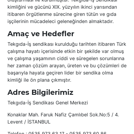
kimliğini ve gücünü XIX. yüzyılın ikinci yarısından
itibaren örgütlenme sürecine giren tütün ve gıda
işçilerinin mücadeleci geleneğinden almaktadır.
Amaç ve Hedefler
Tekgıda-İş sendikası kurulduğu tarihten itibaren Türk
çalışma hayatı içerisinde etkin bir şekilde var olmuş
ve çalışma yaşamının ciddi ve süregelen sorunlarına
her zaman çözüm arayan, üreten ve bu çözümleri de
başarıyla hayata geçiren lider bir sendika olma
kimliği ile ön plana çıkmıştır.
Adres Bilgilerimiz
Tekgıda-İş Sendikası Genel Merkezi
Konaklar Mah. Faruk Nafiz Çamlıbel Sok.No:5 / 4.
Levent / İSTANBUL
Telefon : 0535 973 63 17 - 0535 973 60 86