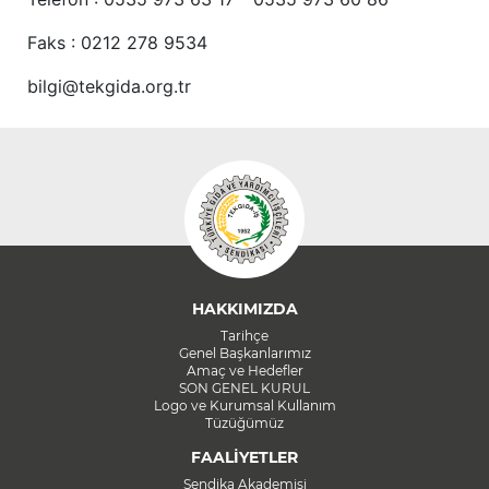
Faks : 0212 278 9534
bilgi@tekgida.org.tr
HAKKIMIZDA
Tarihçe
Genel Başkanlarımız
Amaç ve Hedefler
SON GENEL KURUL
Logo ve Kurumsal Kullanım
Tüzüğümüz
FAALİYETLER
Sendika Akademisi