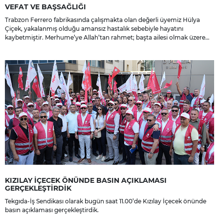
VEFAT VE BAŞSAĞLIĞI
Trabzon Ferrero fabrikasında çalışmakta olan değerli üyemiz Hülya
Çiçek, yakalanmış olduğu amansız hastalık sebebiyle hayatını
kaybetmiştir. Merhume’ye Allah’tan rahmet; başta ailesi olmak üzere
yakınlarına, sevenlerine ve çalışma arkadaşlarına başsağlığı ve sabır
dileriz.
KIZILAY İÇECEK ÖNÜNDE BASIN AÇIKLAMASI
GERÇEKLEŞTİRDİK
Tekgıda-İş Sendikası olarak bugün saat 11.00’de Kızılay İçecek önünde
basın açıklaması gerçekleştirdik.