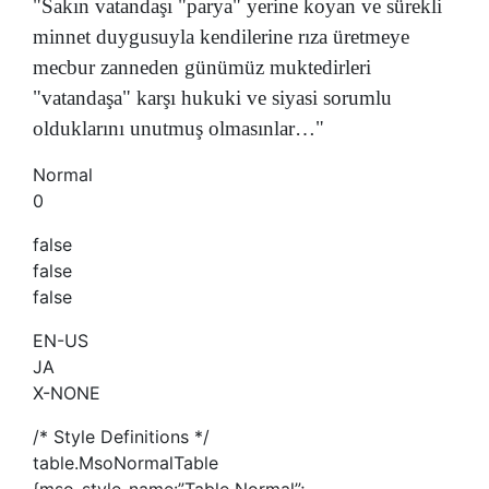
"Sakın vatandaşı "parya" yerine koyan ve sürekli
minnet duygusuyla kendilerine rıza üretmeye
mecbur zanneden günümüz muktedirleri
"vatandaşa" karşı hukuki ve siyasi sorumlu
olduklarını unutmuş olmasınlar…"
Normal
0
false
false
false
EN-US
JA
X-NONE
/* Style Definitions */
table.MsoNormalTable
{mso-style-name:”Table Normal”;