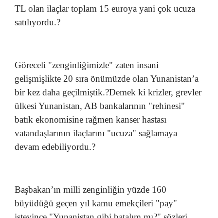
TL olan ilaçlar toplam 15 euroya yani çok ucuza
satılıyordu.?
Göreceli "zenginliğimizle" zaten insani
gelişmişlikte 20 sıra önümüzde olan Yunanistan’a
bir kez daha geçilmiştik.?Demek ki krizler, grevler
ülkesi Yunanistan, AB bankalarının "rehinesi"
batık ekonomisine rağmen kanser hastası
vatandaşlarının ilaçlarını "ucuza" sağlamaya
devam edebiliyordu.?
Başbakan’ın milli zenginliğin yüzde 160
büyüdüğü geçen yıl kamu emekçileri "pay"
isteyince "Yunanistan gibi batalım mı?" sözleri