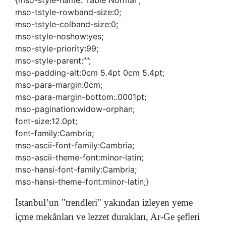
mso-tstyle-rowband-size:0;
mso-tstyle-colband-size:0;
mso-style-noshow:yes;
mso-style-priority:99;
mso-style-parent:””;
mso-padding-alt:0cm 5.4pt 0cm 5.4pt;
mso-para-margin:0cm;
mso-para-margin-bottom:.0001pt;
mso-pagination:widow-orphan;
font-size:12.0pt;
font-family:Cambria;
mso-ascii-font-family:Cambria;
mso-ascii-theme-font:minor-latin;
mso-hansi-font-family:Cambria;
mso-hansi-theme-font:minor-latin;}
İstanbul’un "trendleri" yakından izleyen yeme
içme mekânları ve lezzet durakları, Ar-Ge şefleri