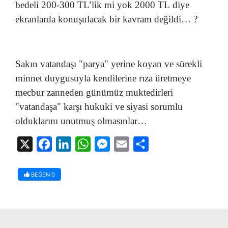
bedeli 200-300 TL’lik mi yok 2000 TL diye
ekranlarda konuşulacak bir kavram değildi… ?
Sakın vatandaşı "parya" yerine koyan ve sürekli
minnet duygusuyla kendilerine rıza üretmeye
mecbur zanneden günümüz muktedirleri
"vatandaşa" karşı hukuki ve siyasi sorumlu
olduklarını unutmuş olmasınlar…
X
Facebook
LinkedIn
WhatsApp
Messenger
Email
Share
BEĞEN
0