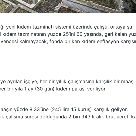
ığı yeni kıdem tazminatı sistemi üzerinde çalıştı, ortaya şu
şçi kıdem tazminatının yüzde 25’ini 60 yaşında, geri kalan yü
 güvencesi kalmayacak, fonda biriken kıdem enflasyon karşıs
 ayrılan işçiye, her bir yıllık çalışmasına karşılık bir maaş
r bir yıla 1 ay (30 gün) kıdem parası veriliyor.
şın yüzde 8.33’üne (245 lira 15 kuruş) karşılık geliyor.
ıllık çalışma süresi dolduğunda 2 bin 943 liralık brüt ücreti k