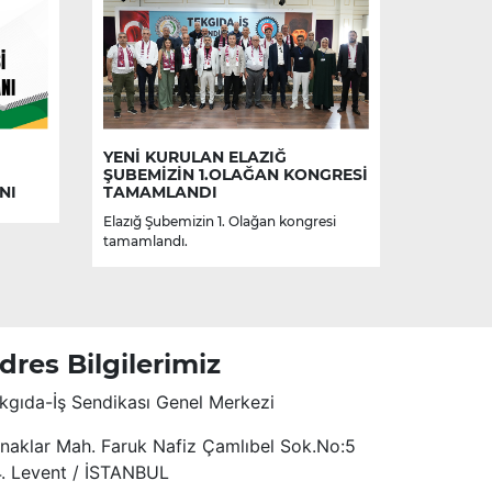
YENİ KURULAN ELAZIĞ
ŞUBEMİZİN 1.OLAĞAN KONGRESİ
NI
TAMAMLANDI
Elazığ Şubemizin 1. Olağan kongresi
tamamlandı.
dres Bilgilerimiz
kgıda-İş Sendikası Genel Merkezi
naklar Mah. Faruk Nafiz Çamlıbel Sok.No:5
4. Levent / İSTANBUL