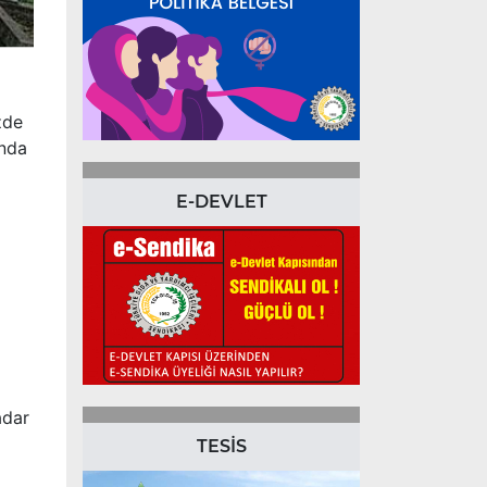
zde
ında
E-DEVLET
adar
TESİS