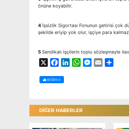
önüne koyabilir.
4
İşsizlik Sigortası Fonunun getirisi çok 
şekilde eriyip yok olur, işçiye para kalmaz
5
Sendikalı işçilerin toplu sözleşmeyle il
X
Facebook
LinkedIn
WhatsApp
Messenger
Email
Share
BEĞEN
0
DİĞER HABERLER