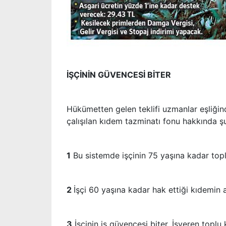
İŞÇİNİN GÜVENCESİ BİTER
Hükümetten gelen teklifi uzmanlar eşliğin
çalışılan kıdem tazminatı fonu hakkında ş
1
Bu sistemde işçinin 75 yaşına kadar top
2
İşçi 60 yaşına kadar hak ettiği kıdemin a
3
İşçinin iş güvencesi biter. İşveren topl