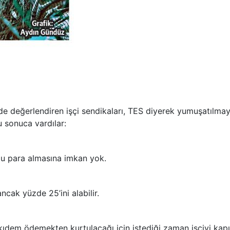
de değerlendiren işçi sendikaları, TES diyerek yumuşatılma
u sonuca vardılar:
lu para almasına imkan yok.
ncak yüzde 25’ini alabilir.
u kıdem ödemekten kurtulacağı için istediği zaman işçiyi kapı