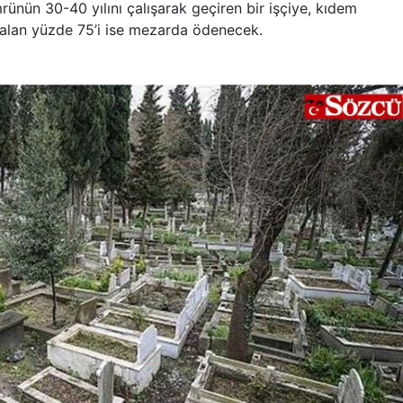
ünün 30-40 yılını çalışarak geçiren bir işçiye, kıdem
kalan yüzde 75’i ise mezarda ödenecek.